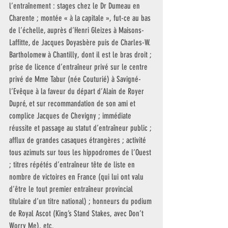
l’entraînement : stages chez le Dr Dumeau en 
Charente ; montée « à la capitale », fut-ce au bas 
de l’échelle, auprès d’Henri Gleizes à Maisons-
Laffitte, de Jacques Doyasbère puis de Charles-W. 
Bartholomew à Chantilly, dont il est le bras droit ; 
prise de licence d’entraîneur privé sur le centre 
privé de Mme Tabur (née Couturié) à Savigné-
l’Evêque à la faveur du départ d’Alain de Royer 
Dupré, et sur recommandation de son ami et 
complice Jacques de Chevigny ; immédiate 
réussite et passage au statut d’entraîneur public ; 
afflux de grandes casaques étrangères ; activité 
tous azimuts sur tous les hippodromes de l’Ouest 
; titres répétés d’entraîneur tête de liste en 
nombre de victoires en France (qui lui ont valu 
d’être le tout premier entraîneur provincial 
titulaire d’un titre national) ; honneurs du podium 
de Royal Ascot (King’s Stand Stakes, avec Don’t 
Worry Me), etc.