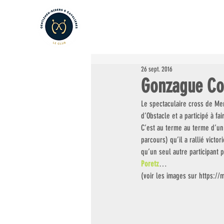
LE CLUB
LES AMATEURS
L
26 sept. 2016
Gonzague Cot
Le spectaculaire cross de M
d’Obstacle et a participé à fa
C’est au terme au terme d’un
parcours) qu’il a rallié vict
qu’un seul autre participant p
Poretz
…
(voir les images sur https: