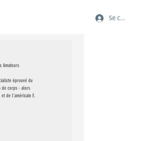
Se connect
AUX COURSES LES JEUNES
s Amateurs 
ialiste éprouvé du 
 de corps - alors 
r
 et de l’américain E. 