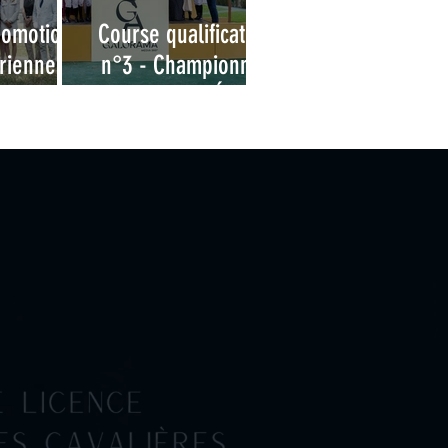
romotion
Course qualificative
ienne -
n°3 - Championnat
obtention
des Grandes Écoles
cence