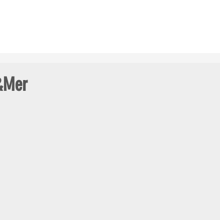
ES COURSES
LE CHAMP. GDES ÉCOLES
LES CLUBS AU GALOP
e&Mer