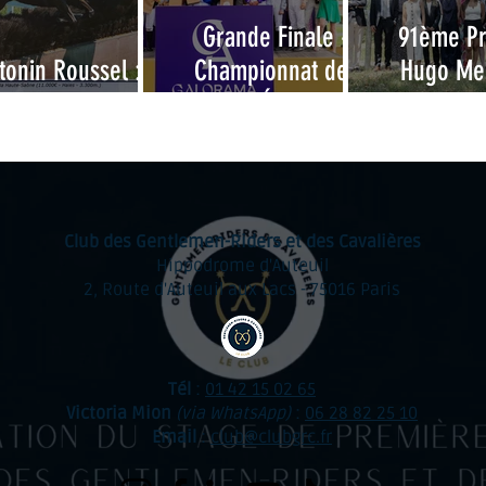
Grande Finale -
91ème P
tonin Roussel : 10
Championnat des
Hugo Mer
ans d'attente !
Grandes Écoles 2026
Examen d’
de li
Club des Gentlemen-Riders et des Cavalières
Hippodrome d'Auteuil
2, Route d'Auteuil aux Lacs - 75016 Paris
Tél
:
01 42 15 02 65
Victoria Mion
(via WhatsApp)
:
06 28 82 25 10
Email
:
club@clubgrc.fr