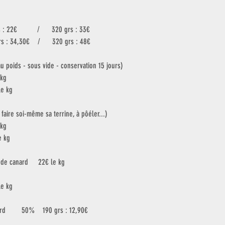
190 grs : 22€          /      320 grs : 33€
    190 grs : 34,30€    /      320 grs : 48€
au poids - sous vide - conservation 15 jours)
e kg
0€ le kg
 : faire soi-même sa terrine, à pôéler...)
e kg
 le kg
 de canard     22€ le kg
le kg
rd        50%    190 grs : 12,90€