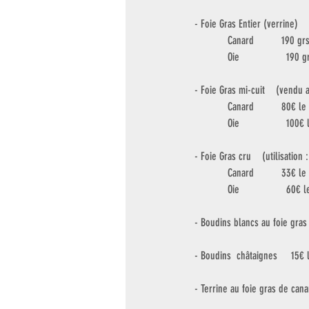
- Foie Gras Entier (verrine)
            Canard          
            Oie             
- Foie Gras mi-cuit    (vendu 
            Canard          80€ l
            Oie                 10
- Foie Gras cru    (utilisation
            Canard          33€ l
            Oie                 60€
- Boudins blancs au foie gras
- Boudins  châtaignes     15€ 
- Terrine au foie gras de cana