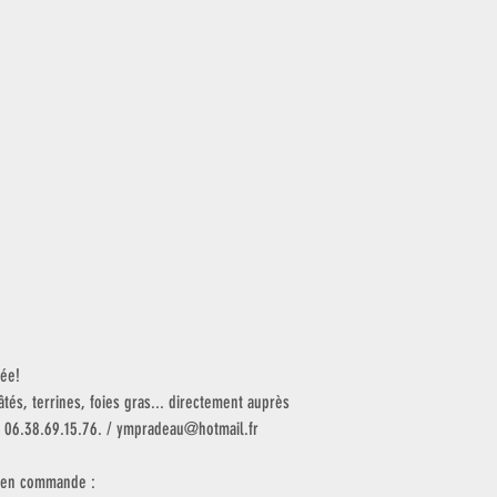
née!
és, terrines, foies gras... directement auprès
 06.38.69.15.76. / ympradeau@hotmail.fr
e, en commande :