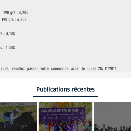
       190 grs : 4,20€
    190 grs : 6,80€
rs : 4,10€
rs : 6,50€
 cuits,  veuillez  passer  votre  commande  avant  le  lundi  28/ 11/2016
Publications récentes