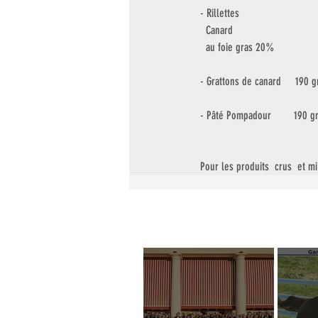
- Rillettes
  Canard                          
  au foie gras 20%             
- Grattons de canard     190 g
- Pâté Pompadour        190 g
Pour les produits  crus  et mi