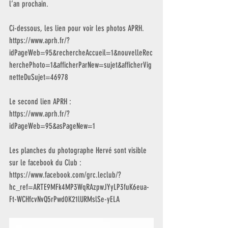
l’an prochain.
Ci-dessous, les lien pour voir les photos APRH.
https://www.aprh.fr/?
idPageWeb=95&rechercheAccueil=1&nouvelleRec
herchePhoto=1&afficherParNew=sujet&afficherVig
netteDuSujet=46978
Le second lien APRH :
https://www.aprh.fr/?
idPageWeb=95&asPageNew=1
Les planches du photographe Hervé sont visible 
sur le facebook du Club :
https://www.facebook.com/grc.leclub/?
hc_ref=ARTE9MFk4MP3WqRAzpwJYyLP3fuK6eua-
Ft-WCHfcvNvQ5rPwd0K21lURMslSe-yELA