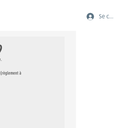
Se connect
AUX COURSES LES JEUNES
9
e.
 (règlement à 