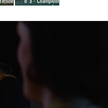
ienne -
n°3 - Championnat
obtention
des Grandes Écoles
cence