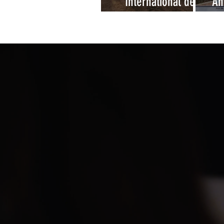
International des
An
Amateurs à
Deauville 2026