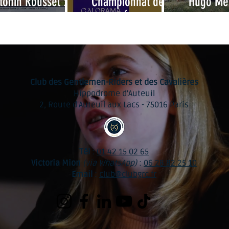
tonin Roussel : 10
Championnat des
Hugo Mer
ans d'attente !
Grandes Écoles 2026
Examen d’
de li
Club des Gentlemen-Riders et des Cavalières
Hippodrome d'Auteuil
2, Route d'Auteuil aux Lacs - 75016 Paris
Tél
:
01 42 15 02 65
Victoria Mion
(via WhatsApp)
:
06 28 82 25 10
Email
:
club@clubgrc.fr