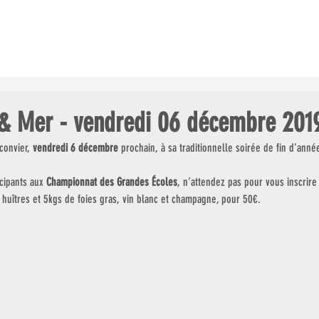
ES COURSES
LE CHAMP. GDES ÉCOLES
LES CLUBS AU GALOP
 & Mer - vendredi 06 décembre 201
convier, 
vendredi 6 décembre
 prochain, à sa traditionnelle soirée de fin d’anné
icipants aux 
Championnat des Grandes Écoles
, n’attendez pas pour vous inscrire
0 huîtres et 5kgs de foies gras, vin blanc et champagne, pour 50€.