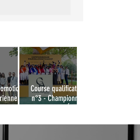
romotion
Course qualificative
ienne -
n°3 - Championnat
obtention
des Grandes Écoles
cence