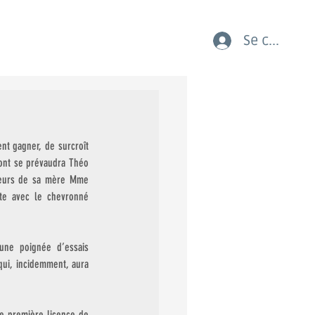
Se connect
AUX COURSES LES JEUNES
t gagner, de surcroît 
ont se prévaudra Théo 
leurs de sa mère Mme 
tte avec le chevronné 
une poignée d’essais 
qui, incidemment, aura 
e première licence de 