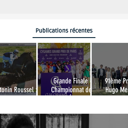
Publications récentes
Grande Finale -
91ème P
tonin Roussel : 10
Championnat des
Hugo Mer
ans d'attente !
Grandes Écoles 2026
Examen d’
de li