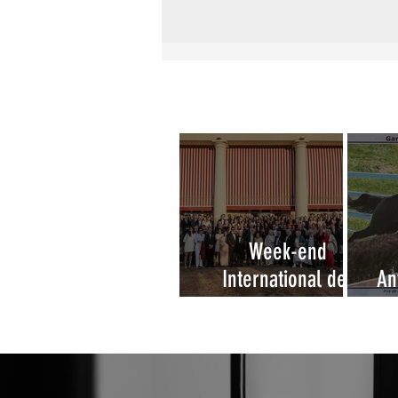
Week-end
International des
An
Amateurs à
Deauville 2026