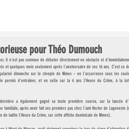
ES COURSES
LE CHAMP. GDES ÉCOLES
LES CLUBS AU GALOP
torieuse pour Théo Dumouch
r, il n’est pas commun de débuter directement en obstacle et d’immédiatemen
els et quelques mois seulement après l’anniversaire de ses 16 ans. C’est ce d
ngularisé dimanche sur le steeple de Nîmes – en l’occurrence sous les cou
e de permis d’entraîner, et en selle sur la 4 ans L’Heure du Crime, à la lu
e dernière a également gagné sa toute première course, sur la lancée d’
 familiale, après avoir fait ses premiers pas chez l’ami Hector de Lageneste (
me de ladite L’Heure du Crime, sur cette affiche dominicale de Nîmes).
en à Mont-de-Marsan, avait aisément convaincu le jury du stage d’obtention d