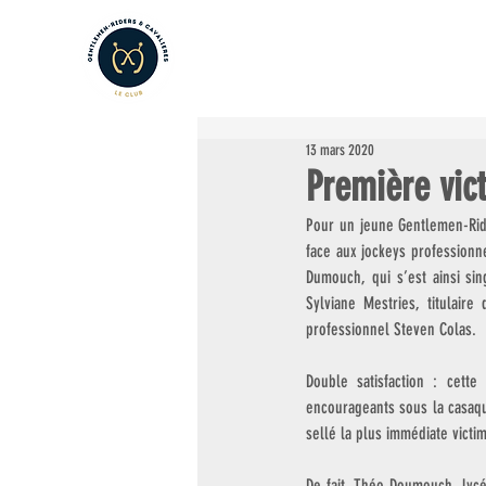
LE CLUB
LES AMATEURS
L
13 mars 2020
Première vic
Pour un jeune Gentlemen-Ride
face aux jockeys professionn
Dumouch, qui s’est ainsi si
Sylviane Mestries, titulair
professionnel Steven Colas.
Double satisfaction : cett
encourageants sous la casaque
sellé la plus immédiate victi
De fait, Théo Doumouch, lycé