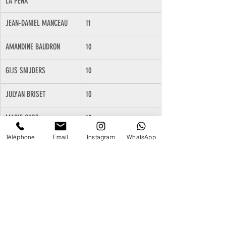
LA PENA
JEAN-DANIEL MANCEAU
11
AMANDINE BAUDRON
10
GIJS SNIJDERS
10
JULYAN BRISET
10
MARIE GASS
10
Téléphone
Email
Instagram
WhatsApp
ROMAIN LEMIERE
10
THIBAULT JOURNIAC
10
THOMAS POTEAUX
10
ALIX LEMAIRE
9