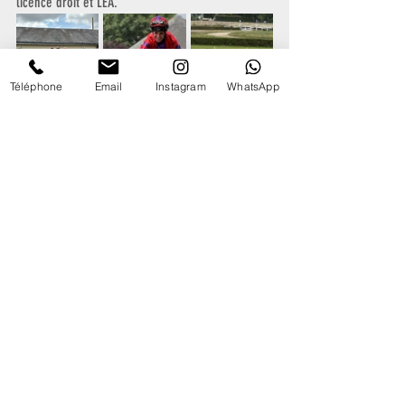
licence droit et LEA.
Téléphone
Email
Instagram
WhatsApp
À relire dans Jour de Galop (Camilla Macchieraldo)
.pdf
Télécharger PDF • 9.47MB
8 juin 2025 - Première pour Thomas Briand
Le 8 juin 2025, Thomas Briand, lycéen en Bac 
professionnel conducteur poids lourds au lycée 
Paul Sérusier à Carhaix, a obtenu sa première 
victoire à l’hippodrome de Rostrenen dans le Prix 
du Comte Antoine Rouille d’Orfeuil. En monte sur 
Juldiko, un cheval entrainé par son père, Olivier 
Briand. Il avait obtenu sa licence en 2022 dans la 
Promotion Romain Dubois.