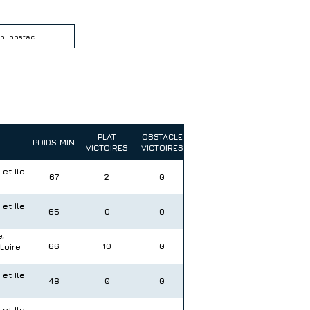
PLAT
OBSTACLE
POIDS MIN
VICTOIRES
VICTOIRES
et Ile
67
2
0
et Ile
65
0
0
,
66
10
0
Loire
et Ile
48
0
0
et Ile