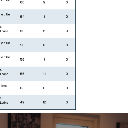
66
9
0
et Ile
64
1
0
,
58
5
0
Loire
et Ile
56
0
0
et Ile
56
1
0
,
56
11
0
Loire
hône-
63
0
0
,
49
12
0
Loire