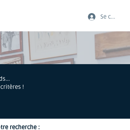
Se connect
AUX COURSES LES JEUNES
s...
ritères !
otre recherche :