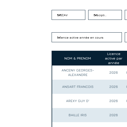
Licence
NOM & PRENOM
active par
année
ANCENY GEORGES-
2026
ALEXANDRE
ANSART FRANCOIS
2026
AREXY GUY D'
2026
BAILLE IRIS
2026