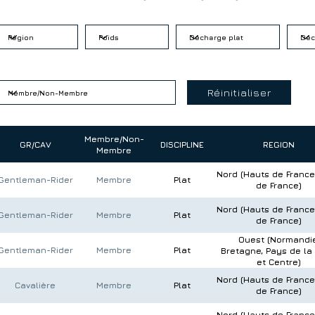
Réinitialiser
Membre/Non-
GR/CAV
DISCIPLINE
REGION
Membre
Nord (Hauts de France 
Gentleman-Rider
Membre
Plat
de France)
Nord (Hauts de France 
Gentleman-Rider
Membre
Plat
de France)
Ouest (Normandie
Gentleman-Rider
Membre
Plat
Bretagne, Pays de la 
et Centre)
Nord (Hauts de France 
Cavalière
Membre
Plat
de France)
Nord (Hauts de France 