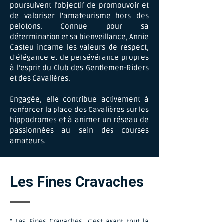
poursuivent l’objectif de promouvoir et
de valoriser l'amateurisme hors des
pelotons. Connue pour sa
détermination et sa bienveillance, Annie
Casteu incarne les valeurs de respect,
d'élégance et de persévérance propres
à l’esprit du Club des Gentlemen-Riders
et des Cavalières.
Engagée, elle contribue activement à
renforcer la place des Cavalières sur les
hippodromes et à animer un réseau de
passionnées au sein des courses
amateurs.
Les Fines Cravaches
" Les Fines Cravaches, c'est avant tout la