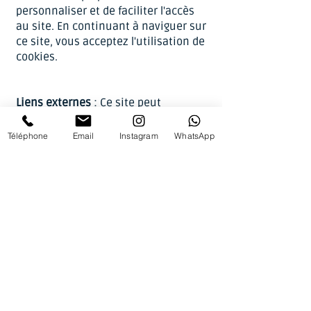
personnaliser et de faciliter l'accès
au site. En continuant à naviguer sur
ce site, vous acceptez l'utilisation de
cookies.
Liens externes
: Ce site peut
contenir des liens vers des sites
externes. Nous déclinons toute
Téléphone
Email
Instagram
WhatsApp
responsabilité quant aux contenus
et pratiques de confidentialité de
ces sites.
Annuaire de l'Association Club des
Gentlemen-Riders et des Cavalières
:
Toutes personnes ayant été, ou est
toujours membres de l'Association
Club des Gentlemen-Riders et des
Cavalières autorise par son adhésion
à être référencée dans l'annuaire en