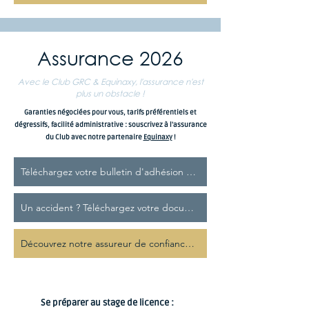
Assurance 2026
Avec le Club GRC & Equinaxy, l'assurance n'est
plus un obstacle !
Garanties négociées pour vous, tarifs préférentiels et
dégressifs, facilité administrative : souscrivez à l'assurance
du Club avec notre partenaire
Equinaxy
!
Téléchargez votre bulletin d'adhésion 2026
Un accident ? Téléchargez votre document de déclaration
Découvrez notre assureur de confiance : Equinaxy
Se préparer au stage de licence :