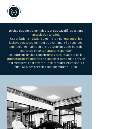
Le Club des Gentlemen-Riders et des Cavalières est une
association Loi 1901
.
À sa création en
1922
, l'objectif était de "
regrouper les
jockeys amateurs
montant ou ayant monté en courses,
pour créer et maintenir entre eux de durables liens de
courtoisie
et de
camaraderie sportive
".
Aujourd’hui, le Club concentre ses actions autour de la
promotion de l’équitation de course
et rassemble près de
250 membres, dont environ un tiers monte en course. En
effet, 60% des licenciés sont membres du Club.