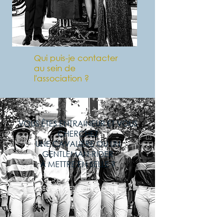
Qui puis-je contacter
au sein de
l'association ?
VOUS ÊTES ENTRAINEUR ET VOUS
CHERCHEZ
UNE CAVALIÈRE OU UN
GENTLEMAN-RIDER
À METTRE EN SELLE ?
DÉCOUVREZ NOTRE OUTIL