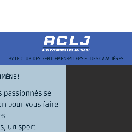
ES COURSES
LE CHAMP. GDES ÉCOLES
LES CLUBS AU GALOP
MÈNE !
s passionnés se
on pour vous faire
es
s, un sport