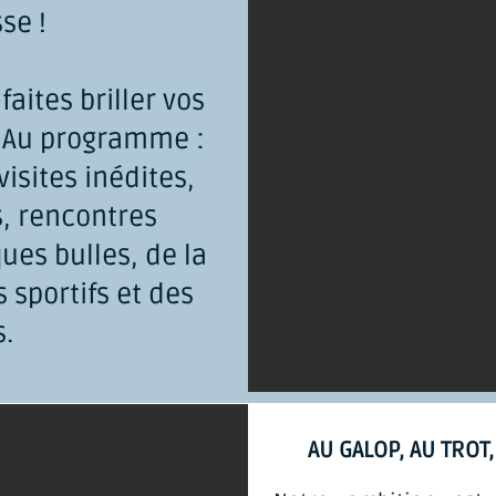
sse !
aites briller vos
.. Au programme :
isites inédites,
s, rencontres
ues bulles, de la
 sportifs et des
s.
AU GALOP, AU TROT