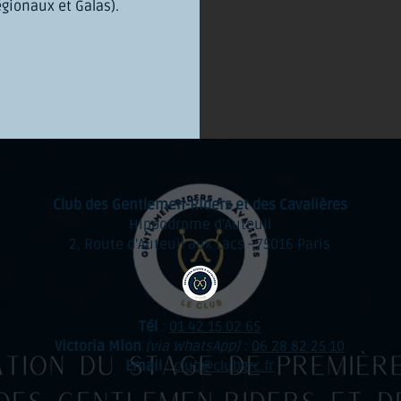
gionaux et Galas).
Club des Gentlemen-Riders et des Cavalières
Hippodrome d'Auteuil
2, Route d'Auteuil aux Lacs - 75016 Paris
Tél
:
01 42 15 02 65
Victoria Mion
(via WhatsApp)
:
06 28 82 25 10
Email
:
club@clubgrc.fr