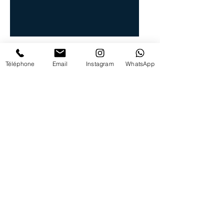
2019 - 2021
Louise Benard
Téléphone
Email
Instagram
WhatsApp
Henri Barbe
Erwan de Chambord
Justine de Lageneste
Emerencie Oré
Marianne Simonnot