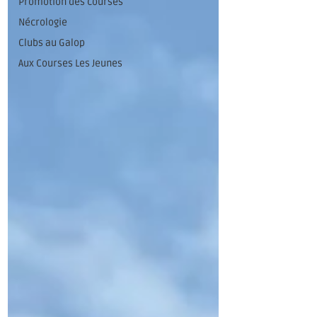
Promotion des courses
Nécrologie
Clubs au Galop
Aux Courses Les Jeunes