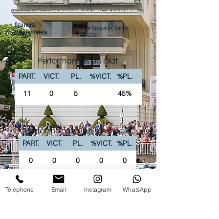
Écurie(s)
Pierre Groualle, Xavier
fréquenté(e)s
Blanchet
Performances en plat
PART.
VICT.
PL.
%VICT.
%PL.
11
0
5
45%
Performances en obstacle
PART.
VICT.
PL.
%VICT.
%PL.
0
0
0
0
0
La chaîne Youtube du Club vous propose
Téléphone
Email
Instagram
WhatsApp
'intégralité des courses PREMIUM en replay !