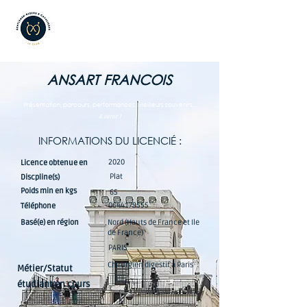
ANSART FRANCOIS
Présentation, parcours, performances, meilleurs souvenirs...
A venir !
INFORMATIONS DU LICENCIÉ :
2020
Licence obtenue en
Plat
Discpline(s)
Poids min en kgs
65
0644179555
Téléphone
Basé(e) en région
Nord (Hauts de France et Ile
de France)
PARIS
Chirurgien digestif à Paris
Métier/Statut
étudiant en cours