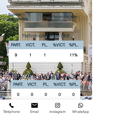
Écurie(s)
Mikel Delzangles, Mme
fréquenté(e)s
Elisabeth Fabre
Performances en plat
PART.
VICT.
PL.
%VICT.
%PL.
9
1
1
11%
Performances en obstacle
PART.
VICT.
PL.
%VICT.
%PL.
0
0
0
0
0
La chaîne Youtube du Club vous propose
Téléphone
Email
Instagram
WhatsApp
'intégralité des courses PREMIUM en replay !