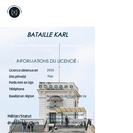
BATAILLE KARL
Présentation, parcours, performances, meilleurs souvenirs...
A venir !
INFORMATIONS DU LICENCIÉ :
2016
Licence obtenue en
Plat
Discpline(s)
Poids min en kgs
64
0658221067
Téléphone
Basé(e) en région
Nord (Hauts de France et Ile
de France)
Chantilly
Responsable commercial
Métier/Statut
chez Solaris Bus -
Constructeur de véhicules
étudiant en cours