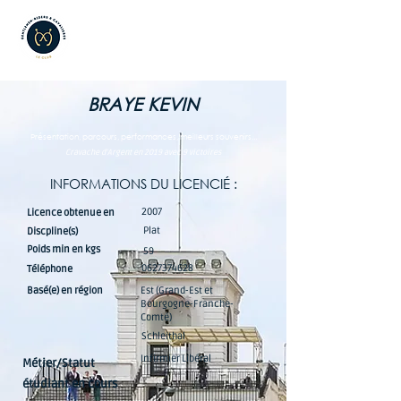
BRAYE KEVIN
Présentation, parcours, performances, meilleurs souvenirs...
Cravache d'Argent en 2019 avec 9 victoires
INFORMATIONS DU LICENCIÉ :
2007
Licence obtenue en
Plat
Discpline(s)
Poids min en kgs
59
0627374628
Téléphone
Basé(e) en région
Est (Grand-Est et
Bourgogne-Franche-
Comté)
Schleithal
Infirmier Libéral
Métier/Statut
étudiant en cours