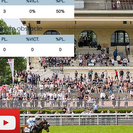
PL.
%VICT.
%PL.
3
0%
50%
es en obstacle
PL.
%VICT.
%PL.
0
0
0
 du Club vous propose
rses PREMIUM en replay !