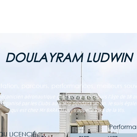
ES COURSES
LE CHAMP. GDES ÉCOLES
LES CLUBS AU GALOP
DOULAYRAM LUDWIN
tation, parcours, performances, meilleurs souve
mécanicien aéronautique chez Air France depuis l’âge de 18 an
organisé par les Clubs au Galop pendant un an. Je suis égal
qui est chez Mr BARATTI qui s’appelle Rika de la Vis.
Performa
U LICENCIÉ :