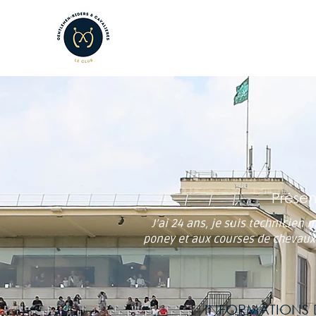
LE CLUB
LES AMATEURS
L
Présen
J’ai 24 ans, je suis technicien 
poney et aux courses de chevaux 
INFORMATIONS D