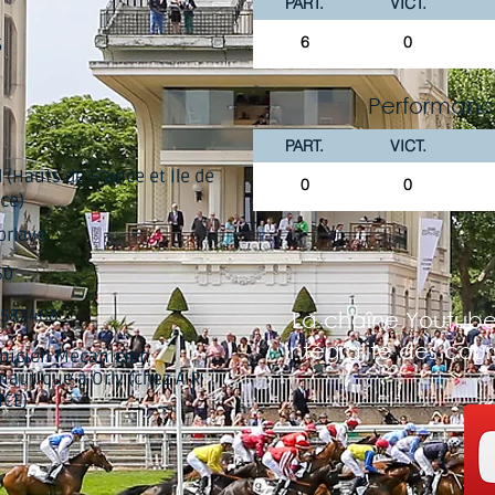
PART.
VICT.
6
0
5
Performanc
PART.
VICT.
 (Hauts de France et Ile de
0
0
ce)
rlaye
60
7582468
La chaîne Youtube
'intégralité des cou
nicien Mécanicien
nautique à Orly (chez AIR
CE)