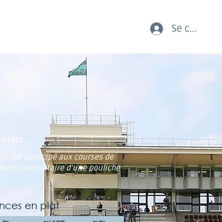
Se connect
AUX COURSES LES JEUNES
nirs...
s. J’ai participé aux courses de
ement propriétaire d’une pouliche
nces en plat