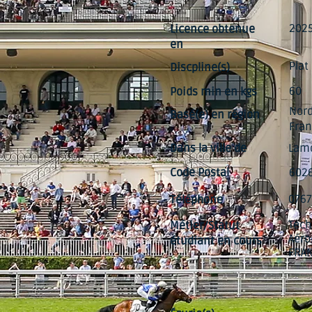
202
Licence obtenue
en
Plat
Discpline(s)
60
Poids min en kgs
Nord
Basé(e) en région
Fran
Dans la ville de
Lamo
Code Postal
602
076
Téléphone
Tech
Métier/Statut
Aéro
étudiant en cours
FRAN