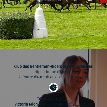
o Baratti & Anne-Sophie
mbez
Club des Gentlemen-Riders et des Cavalières
Hippodrome d'Auteuil
2, Route d'Auteuil aux Lacs - 75016 Paris
Tél
:
01 42 15 02 65
Victoria Mion
(via WhatsApp)
:
06 28 82 25 10