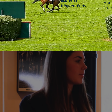
Écurie(s)
Mari
fréquenté(e)s
Cro