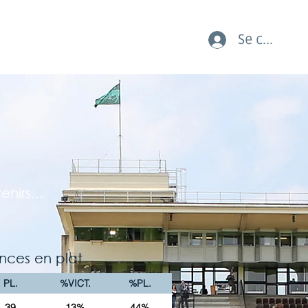
Se connect
AUX COURSES LES JEUNES
nirs...
nces en plat
PL.
%VICT.
%PL.
39
13%
44%