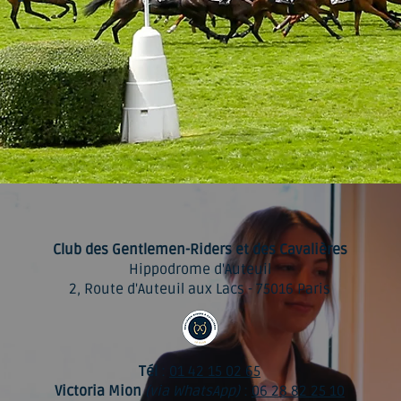
Club des Gentlemen-Riders et des Cavalières
Hippodrome d'Auteuil
2, Route d'Auteuil aux Lacs - 75016 Paris
Tél
:
01 42 15 02 65
Victoria Mion
(via WhatsApp)
:
06 28 82 25 10