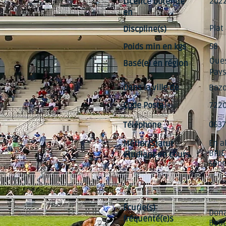
202
Licence obtenue
en
Plat
Discpline(s)
58
Poids min en kgs
Oues
Basé(e) en région
Pays
Dans la ville de
Bazo
Code Postal
722
0637
Téléphone
En a
Métier/Statut
BPJE
étudiant en cours
spor
Écurie(s)
Dona
fréquenté(e)s
Beau