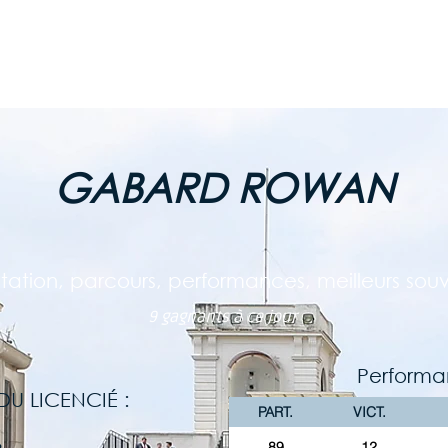
ES COURSES
LE CHAMP. GDES ÉCOLES
LES CLUBS AU GALOP
GABARD ROWAN
tation, parcours, performances, meilleurs souve
9 gagnants à ce jour
Performa
U LICENCIÉ :
PART.
VICT.
89
12