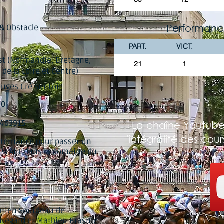
2
Performanc
 & Obstacle
PART.
VICT.
t (Normandie, Bretagne,
21
1
 de la Loire et Centre)
uges Cré sur Loir
00
463915
La chaîne Youtube
'intégralité des cou
lternance pour passer un
PS APT dans la domaine du
t
tien Sourdeau de
regard et Mathieu Brasme