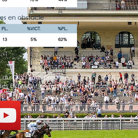
es en obstacle
PL.
%VICT.
%PL.
13
5%
62%
 du Club vous propose
rses PREMIUM en replay !