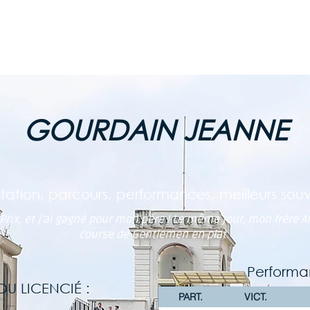
ES COURSES
LE CHAMP. GDES ÉCOLES
LES CLUBS AU GALOP
GOURDAIN JEANNE
tation, parcours, performances, meilleurs souve
 Prix, et j'ai gagné pour mon père ! Le même jour, mon frère 
course de Gentlemen en plat.
Performa
U LICENCIÉ :
PART.
VICT.