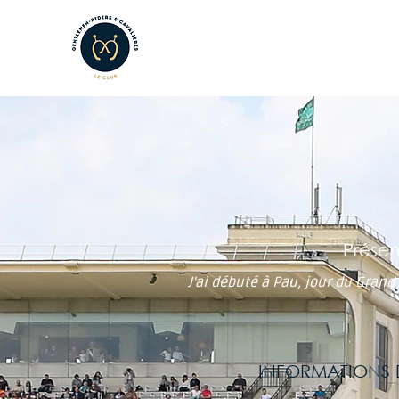
LE CLUB
LES AMATEURS
L
Présen
J'ai débuté à Pau, jour du Grand
INFORMATIONS D