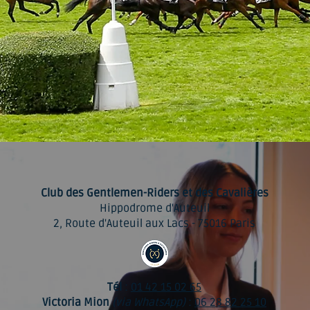
Club des Gentlemen-Riders et des Cavalières
Hippodrome d'Auteuil
2, Route d'Auteuil aux Lacs - 75016 Paris
Tél
:
01 42 15 02 65
Victoria Mion
(via WhatsApp)
:
06 28 82 25 10