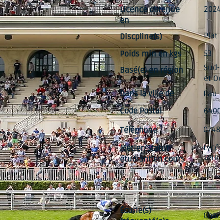
202
Licence obtenue
en
Plat
Discpline(s)
53
Poids min en kgs
Sud-
Basé(e) en région
et O
Dans la ville de
Pau
Code Postal
640
074
Téléphone
Lycé
Métier/Statut
Term
étudiant en cours
Écurie(s)
Char