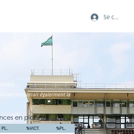
Se connect
AUX COURSES LES JEUNES
nirs...
Antoine remportait égalerment la
nces en plat
PL.
%VICT.
%PL.