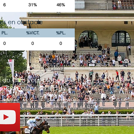
6
31%
46%
es en obstacle
PL.
%VICT.
%PL.
0
0
0
 du Club vous propose
rses PREMIUM en replay !