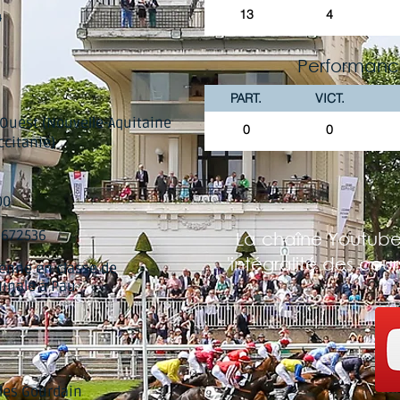
13
4
4
Performanc
PART.
VICT.
Ouest (Nouvelle-Aquitaine
0
0
ccitanie)
00
8672536
La chaîne Youtube
'intégralité des cou
enne en classe de
inale à Pau
les Gourdain