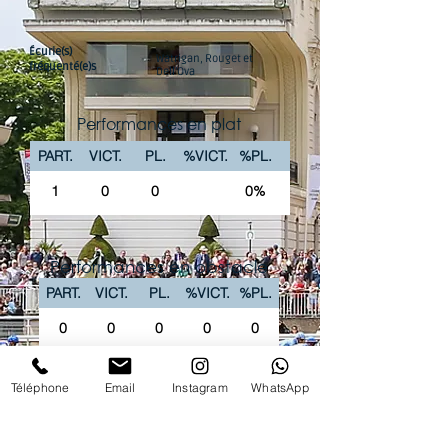
Écurie(s)
Watrigan, Rouget et
fréquenté(e)s
Dell’Ova
Performances en plat
PART.
VICT.
PL.
%VICT.
%PL.
1
0
0
0%
Performances en obstacle
PART.
VICT.
PL.
%VICT.
%PL.
0
0
0
0
0
La chaîne Youtube du Club vous propose
Téléphone
Email
Instagram
WhatsApp
'intégralité des courses PREMIUM en replay !