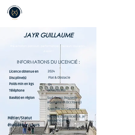
JAYR GUILLAUME
Présentation, parcours, performances, meilleurs souvenirs...
A venir !
INFORMATIONS DU LICENCIÉ :
2024
Licence obtenue en
Plat & Obstacle
Discpline(s)
Poids min en kgs
64
0668201903
Téléphone
Basé(e) en région
Sud-Ouest (Nouvelle-
Aquitaine et Occitanie)
Grenade sur Garonne
Titulaire d'une licence, je
Métier/Statut
suis agriculteur
étudiant en cours