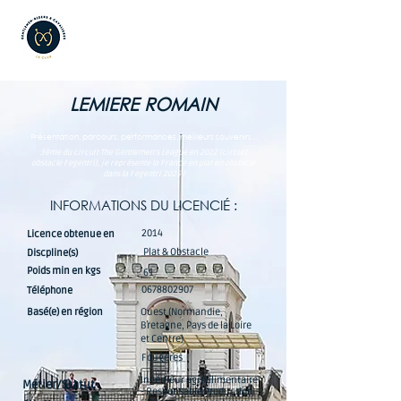
LEMIERE ROMAIN
Présentation, parcours, performances, meilleurs souvenirs...
3ème du circuit The Gentlemen's League en 2022 (circuit
obstacle Fegentri), je représente la France en plat en obstacle
dans la Fegentri 2025 !
INFORMATIONS DU LICENCIÉ :
2014
Licence obtenue en
Plat & Obstacle
Discpline(s)
Poids min en kgs
61
0678802907
Téléphone
Basé(e) en région
Ouest (Normandie,
Bretagne, Pays de la Loire
et Centre)
Fougères
Ingénieur agroalimentaire
Métier/Statut
- Responsable Production