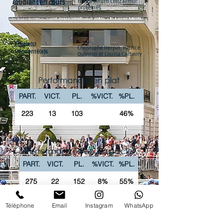
filière sérum chez Armor
étudiant en cours
protéines
Écurie(s)
Christophe Herpin, Patrice
fréquenté(e)s
Quinton et Louisa Carberry
Performances en plat
PART.
VICT.
PL.
%VICT.
%PL.
223
13
103
46%
Performances en obstacle
PART.
VICT.
PL.
%VICT.
%PL.
275
22
152
8%
55%
Téléphone
Email
Instagram
WhatsApp
La chaîne Youtube du Club vous propose
'intégralité des courses PREMIUM en replay !