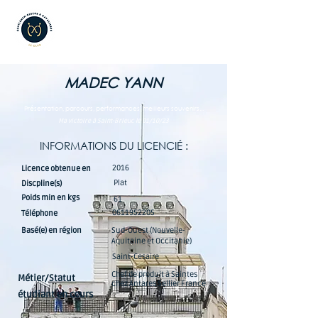
MADEC YANN
Présentation, parcours, performances, meilleurs souvenirs...
Ma victoire à Saint-Brieuc le 01/10/23
INFORMATIONS DU LICENCIÉ :
2016
Licence obtenue en
Plat
Discpline(s)
Poids min en kgs
61
0611952205
Téléphone
Basé(e) en région
Sud-Ouest (Nouvelle-
Aquitaine et Occitanie)
Saint-Cesaire
Chef de produit à Saintes
Métier/Statut
chez Antares Sellier France
étudiant en cours