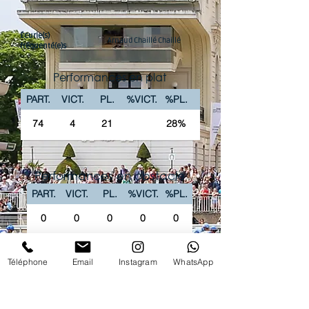
Écurie(s)
Arnaud Chaillé Chaillé
fréquenté(e)s
Performances en plat
PART.
VICT.
PL.
%VICT.
%PL.
74
4
21
28%
Performances en obstacle
PART.
VICT.
PL.
%VICT.
%PL.
0
0
0
0
0
La chaîne Youtube du Club vous propose
Téléphone
Email
Instagram
WhatsApp
'intégralité des courses PREMIUM en replay !