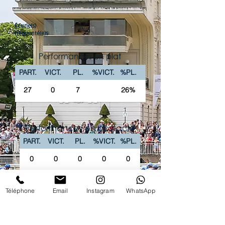
Écurie(s)
#N/A
fréquenté(e)s
Performances en plat
PART.
VICT.
PL.
%VICT.
%PL.
27
0
7
26%
Performances en obstacle
PART.
VICT.
PL.
%VICT.
%PL.
0
0
0
0
0
La chaîne Youtube du Club vous propose
Téléphone
Email
Instagram
WhatsApp
'intégralité des courses PREMIUM en replay !