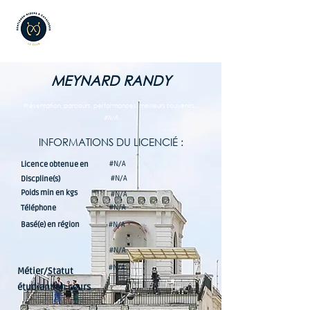
MEYNARD RANDY
Présentation, parcours, performances, meilleurs souvenirs...
#N/A
INFORMATIONS DU LICENCIÉ :
#N/A
Licence obtenue en
#N/A
Discpline(s)
Poids min en kgs
#N/A
#N/A
Téléphone
Basé(e) en région
#N/A
#N/A
#N/A
Métier/Statut
étudiant en cours