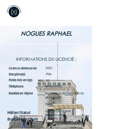
NOGUES RAPHAEL
Présentation, parcours, performances, meilleurs souvenirs...
à venir !
INFORMATIONS DU LICENCIÉ :
2025
Licence obtenue en
Plat
Discpline(s)
Poids min en kgs
52
0649220922
Téléphone
Basé(e) en région
Nord (Hauts de France et Ile
de France)
Paris
Gendarme - Garde
Métier/Statut
Républicaine
étudiant en cours