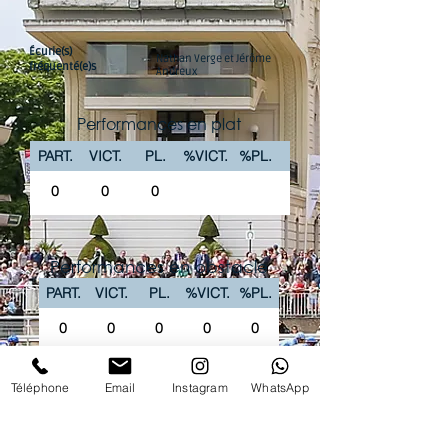
Écurie(s)
Nathan Verge et Jérôme
fréquenté(e)s
Andreux
Performances en plat
PART.
VICT.
PL.
%VICT.
%PL.
0
0
0
Performances en obstacle
PART.
VICT.
PL.
%VICT.
%PL.
0
0
0
0
0
La chaîne Youtube du Club vous propose
Téléphone
Email
Instagram
WhatsApp
'intégralité des courses PREMIUM en replay !