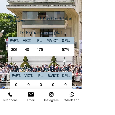
Écurie(s)
Philippe & Camille Peltier
fréquenté(e)s
Performances en plat
PART.
VICT.
PL.
%VICT.
%PL.
306
40
175
57%
Performances en obstacle
PART.
VICT.
PL.
%VICT.
%PL.
0
0
0
0
0
La chaîne Youtube du Club vous propose
Téléphone
Email
Instagram
WhatsApp
'intégralité des courses PREMIUM en replay !