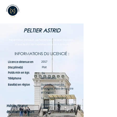
PELTIER ASTRID
Présentation, parcours, performances, meilleurs souvenirs...
Cravache d’Or des Cavalières 2023 avec 8 victoires
INFORMATIONS DU LICENCIÉ :
2017
Licence obtenue en
Plat
Discpline(s)
Poids min en kgs
54
0677985853
Téléphone
Basé(e) en région
Ouest (Normandie,
Bretagne, Pays de la Loire
et Centre)
La Chapelle d’Aligné
Commerciale chez Jour de
Métier/Statut
Galop
étudiant en cours