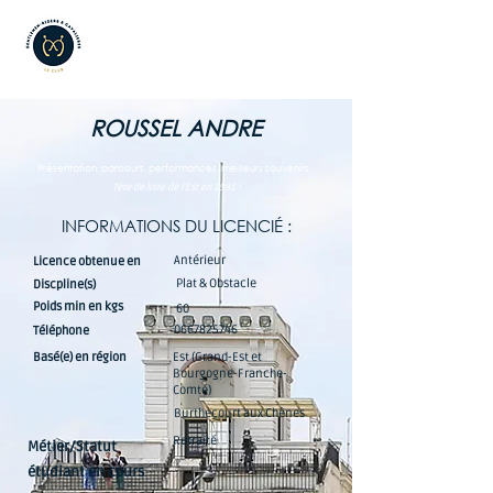
ROUSSEL ANDRE
Présentation, parcours, performances, meilleurs souvenirs...
Tête de liste de l'Est en 1991 !
INFORMATIONS DU LICENCIÉ :
Antérieur
Licence obtenue en
Plat & Obstacle
Discpline(s)
Poids min en kgs
60
0667825746
Téléphone
Basé(e) en région
Est (Grand-Est et
Bourgogne-Franche-
Comté)
Burthecourt aux Chênes
Retraité
Métier/Statut
étudiant en cours