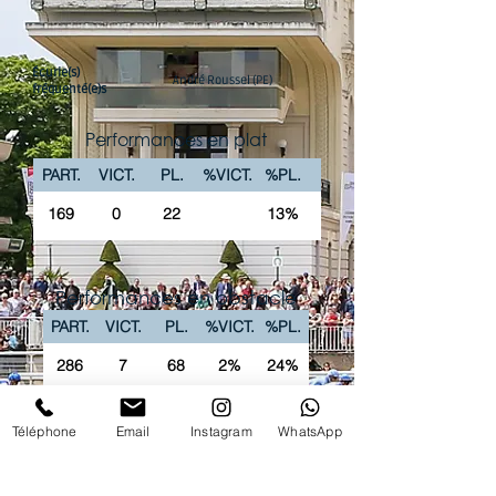
Écurie(s)
André Roussel (PE)
fréquenté(e)s
Performances en plat
PART.
VICT.
PL.
%VICT.
%PL.
169
0
22
13%
Performances en obstacle
PART.
VICT.
PL.
%VICT.
%PL.
286
7
68
2%
24%
La chaîne Youtube du Club vous propose
Téléphone
Email
Instagram
WhatsApp
'intégralité des courses PREMIUM en replay !