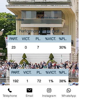
Écurie(s)
Antonin Roussel
fréquenté(e)s
Performances en plat
PART.
VICT.
PL.
%VICT.
%PL.
23
0
7
30%
Performances en obstacle
PART.
VICT.
PL.
%VICT.
%PL.
192
1
72
1%
38%
La chaîne Youtube du Club vous propose
Téléphone
Email
Instagram
WhatsApp
'intégralité des courses PREMIUM en replay !