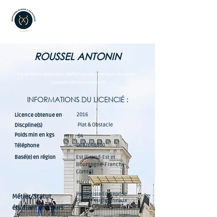
ROUSSEL ANTONIN
Présentation, parcours, performances, meilleurs souvenirs...
Quelques places à mon actif
INFORMATIONS DU LICENCIÉ :
2016
Licence obtenue en
Plat & Obstacle
Discpline(s)
Poids min en kgs
64
0687668800
Téléphone
Basé(e) en région
Est (Grand-Est et
Bourgogne-Franche-
Comté)
Harol
Paysagiste Entreprise
Métier/Statut
Pierre Feuille Ciseaux
étudiant en cours