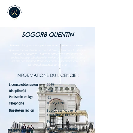
SOGORB QUENTIN
Présentation, parcours, performances, meilleurs souvenirs...
Quentin Sogorb, Gentleman du Sud-Ouest, cherchant à mélanger
passion et challenge. Et faire la différence entre mon père
ancien jockey professionnel et moi amateur montant à cheval
une fois par semaine. Première course = première victoire, 9
victoires à mon actif aujourd'hui
INFORMATIONS DU LICENCIÉ :
2016
Licence obtenue en
Plat
Discpline(s)
Poids min en kgs
61
0625121297
Téléphone
Basé(e) en région
Sud-Ouest (Nouvelle-
Aquitaine et Occitanie)
Pau
Technicien robotique -
Métier/Statut
Pyrénées atlantiques :