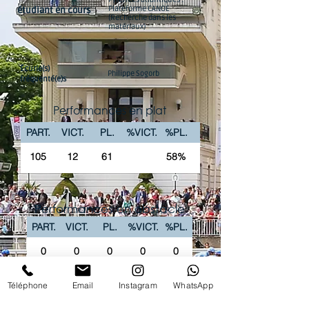
Plateforme CANOE
étudiant en cours
(Recherche dans les
matériaux)
Écurie(s)
Philippe Sogorb
fréquenté(e)s
Performances en plat
PART.
VICT.
PL.
%VICT.
%PL.
105
12
61
58%
Performances en obstacle
PART.
VICT.
PL.
%VICT.
%PL.
0
0
0
0
0
Téléphone
Email
Instagram
WhatsApp
La chaîne Youtube du Club vous propose
'intégralité des courses PREMIUM en replay !