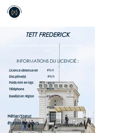
TETT FREDERICK
Présentation, parcours, performances, meilleurs souvenirs...
#N/A
INFORMATIONS DU LICENCIÉ :
#N/A
Licence obtenue en
#N/A
Discpline(s)
Poids min en kgs
#N/A
#N/A
Téléphone
Basé(e) en région
#N/A
#N/A
#N/A
Métier/Statut
étudiant en cours