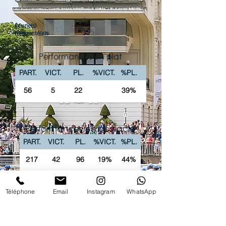
Écurie(s)
#N/A
fréquenté(e)s
Performances en plat
PART.
VICT.
PL.
%VICT.
%PL.
56
5
22
39%
Performances en obstacle
PART.
VICT.
PL.
%VICT.
%PL.
217
42
96
19%
44%
La chaîne Youtube du Club vous propose
Téléphone
Email
Instagram
WhatsApp
'intégralité des courses PREMIUM en replay !