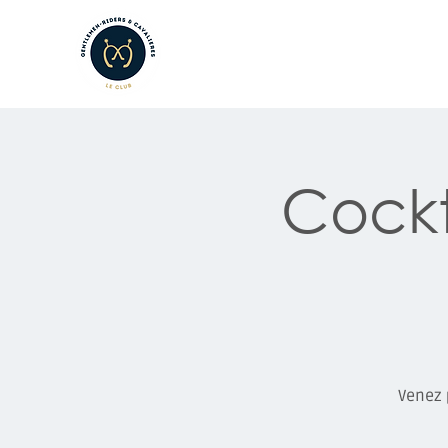
LE CLUB
LES AMATEURS
L
Cockta
Venez 