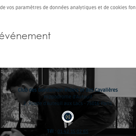
 de vos paramètres de données analytiques et de cookies fon
t événement
Club des Gentlemen-Riders et des Cavalières
Hippodrome d'Auteuil
2, Route d'Auteuil aux Lacs - 75016 Paris
Tél
:
01 42 15 02 65