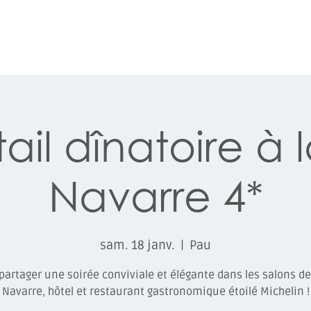
ES COURSES
LE CHAMP. GDES ÉCOLES
LES CLUBS AU GALOP
il dînatoire à l
Navarre 4*
sam. 18 janv.
  |  
Pau
partager une soirée conviviale et élégante dans les salons de l
Navarre, hôtel et restaurant gastronomique étoilé Michelin !