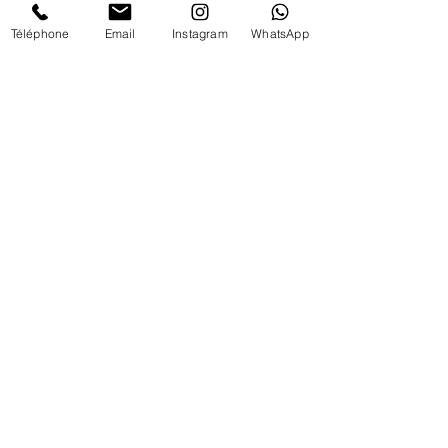
Non Membre et Alumni
Téléphone
Email
Instagram
WhatsApp
75,00 €
+ 1,88 € de frais de billetterie
Couple dt 1 Membre du Club GRC
135,00 €
+ 3,38 € de frais de billetterie
Cet événement est complet
Partager cet événement