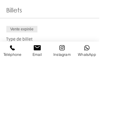
Billets
Vente expirée
Type de billet
Billet unique
Téléphone
Email
Instagram
WhatsApp
Prix
35,00 €
+ 0,88 € de frais de billetterie
Partager cet événement