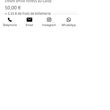
Enfant affilié Poneys au Galop
50,00 €
+ 1,25 € de frais de billetterie
Téléphone
Email
Instagram
WhatsApp
Membre & parent affilié PAG
65,00 €
+ 1,63 € de frais de billetterie
Non-membres dont CGE
85,00 €
+ 2,13 € de frais de billetterie
Plus de prix (1)