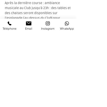
Après la dernière course : ambiance 
musicale au Club jusqu'à 23h : des tables et 
des chaises seront disponibles sur 
l'esplanade (
au dessus du Club
) pour 
profiter du concert Electrick Monday 
organisé par le Défi des Haras.
Téléphone
Email
Instagram
WhatsApp
Fermeture du Club à 23h00.
Afficher plus
Partager cet événement