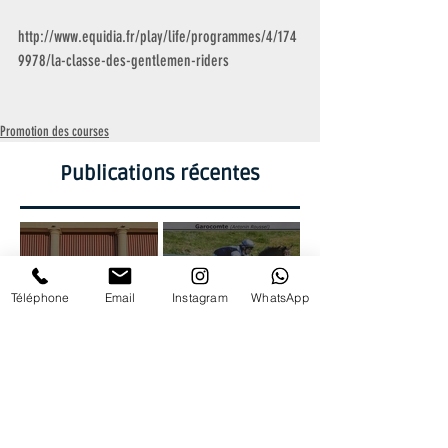
http://www.equidia.fr/play/life/programmes/4/174
9978/la-classe-des-gentlemen-riders
Promotion des courses
Publications récentes
Téléphone
Email
Instagram
WhatsApp
Week-end
International des
Antonin Roussel :
Amateurs à
10 ans d'attente !
Deauville 2026