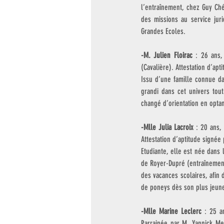
l’entraînement, chez Guy Ché
des missions au service jur
Grandes Ecoles.
-M. Julien Floirac
 : 26 ans,
(Cavalière). Attestation d’apt
Issu d’une famille connue da
grandi dans cet univers tout
changé d’orientation en optant
-Mlle Julia Lacroix
 : 20 ans,
Attestation d’aptitude signée
Etudiante, elle est née dans l
de Royer-Dupré (entraînement 
des vacances scolaires, afin d
de poneys dès son plus jeun
-Mlle Marine Leclerc
 : 25 a
Parrainée par M. Yannick Mer