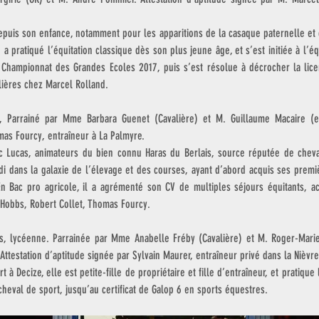
puis son enfance, notamment pour les apparitions de la casaque paternelle et c
a pratiqué l’équitation classique dès son plus jeune âge, et s’est initiée à l’équ
u Championnat des Grandes Ecoles 2017, puis s’est résolue à décrocher la licen
ières chez Marcel Rolland.  
, Parrainé par Mme Barbara Guenet (Cavalière) et M. Guillaume Macaire (entr
mas Fourcy, entraîneur à La Palmyre.
 Lucas, animateurs du bien connu Haras du Berlais, source réputée de chevau
di dans la galaxie de l’élevage et des courses, ayant d’abord acquis ses premiè
n Bac pro agricole, il a agrémenté son CV de multiples séjours équitants, ac
p Hobbs, Robert Collet, Thomas Fourcy. 
ns, lycéenne. Parrainée par Mme Anabelle Fréby (Cavalière) et M. Roger-Marie
Attestation d’aptitude signée par Sylvain Maurer, entraîneur privé dans la Nièvre
 à Decize, elle est petite-fille de propriétaire et fille d’entraîneur, et pratique 
heval de sport, jusqu’au certificat de Galop 6 en sports équestres.