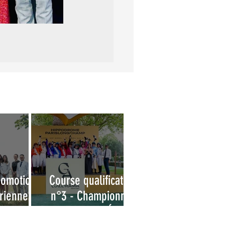
romotion
Course qualificative
ienne -
n°3 - Championnat
obtention
des Grandes Écoles