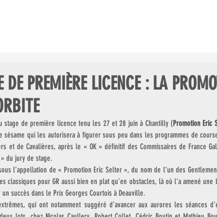
ES COURSES
LE CHAMP. GDES ÉCOLES
LES CLUBS AU GALOP
 DE PREMIÈRE LICENCE : LA PROMO
ORBITE
u stage de première licence tenu les 27 et 28 juin à Chantilly (
Promotion Eric 
le sésame qui les autorisera à figurer sous peu dans les programmes de courses 
rs et de Cavalières, après le « OK » définitif des Commissaires de France Gal
» du jury de stage.
sous l’appellation de « Promotion Eric Selter », du nom de l’un des Gentlemen l
s classiques pour GR aussi bien en plat qu’en obstacles, là où l’a amené une br
 un succès dans le Prix Georges Courtois à Deauville.
extrêmes, qui ont notamment suggéré d’avancer aux aurores les séances d’e
deux lots, chez Nicolas Caullery, Robert Collet, Cédric Boutin et Mathieu Bouti