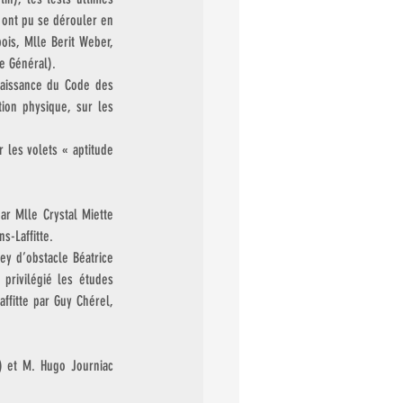
 ont pu se dérouler en 
is, Mlle Berit Weber, 
re Général).
naissance du Code des 
ion physique, sur les 
les volets « aptitude 
r Mlle Crystal Miette 
s-Laffitte.
y d’obstacle Béatrice 
rivilégié les études 
fitte par Guy Chérel, 
 et M. Hugo Journiac 