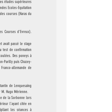
es études supérieures 
des Ecoles-Equitation 
des courses (Haras du 
es Courses d’Evreux). 
t avait passé le stage 
 test de confirmation 
coulées. Des poneys à 
on-Parilly puis Chazey-
 Franco-allemande de 
tantin de Lenquesaing 
ar M. Hugo Mérienne.
e de la Sorbonne lors 
ieur l’ayant citée en 
pliant les séances à 