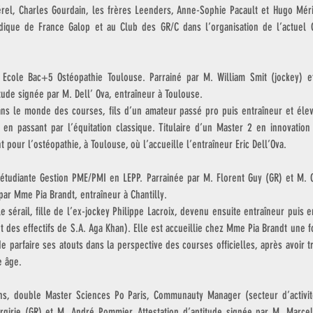
rel, Charles Gourdain, les frères Leenders, Anne-Sophie Pacault et Hugo Méri
idique de France Galop et au Club des GR/C dans l’organisation de l’actuel 
 Ecole Bac+5 Ostéopathie Toulouse. Parrainé par M. William Smit (jockey) e
itude signée par M. Dell’ Ova, entraîneur à Toulouse.
ns le monde des courses, fils d’un amateur passé pro puis entraîneur et éleve
 en passant par l’équitation classique. Titulaire d’un Master 2 en innovation 
 pour l’ostéopathie, à Toulouse, où l’accueille l’entraîneur Eric Dell’Ova.
 étudiante Gestion PME/PMI en LEPP. Parrainée par M. Florent Guy (GR) et M. Cy
 par Mme Pia Brandt, entraîneur à Chantilly.
e sérail, fille de l’ex-jockey Philippe Lacroix, devenu ensuite entraîneur puis en
des effectifs de S.A. Aga Khan). Elle est accueillie chez Mme Pia Brandt une fo
e parfaire ses atouts dans la perspective des courses officielles, après avoir tr
e âge.
ns, double Master Sciences Po Paris, Communauty Manager (secteur d’activité
girie (GR) et M. André Pommier. Attestation d’aptitude signée par M. Marcel 