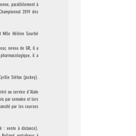
enne, parallèlement à 
Championnat 2019 des 
t Mlle Hélène Sourbé 
ur, neveu de GR, il a 
pharmacologique, il a 
rille Stéfan (jockey). 
tré au service d’Alain 
is par semaine et lors 
ansité par les courses 
 : vente à distance). 
Rolland, entraîneur à 