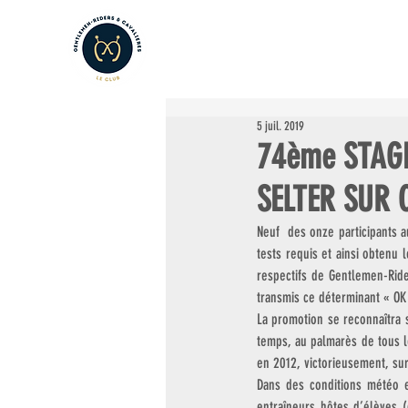
LE CLUB
LES AMATEURS
L
5 juil. 2019
74ème STAGE
SELTER SUR 
Neuf  des onze participants a
tests requis et ainsi obtenu 
respectifs de Gentlemen-Ride
transmis ce déterminant « OK 
La promotion se reconnaîtra 
temps, au palmarès de tous le
en 2012, victorieusement, sur
Dans des conditions météo 
entraîneurs hôtes d’élèves (