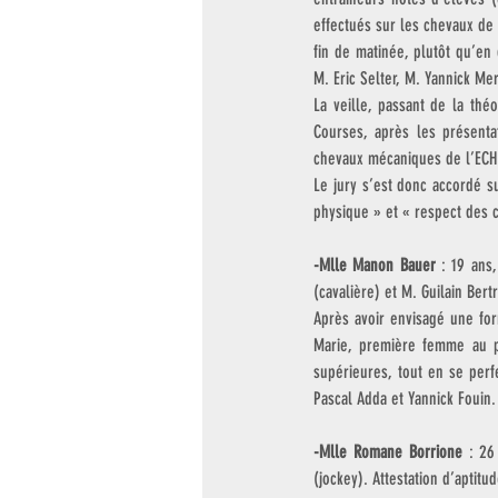
effectués sur les chevaux de 
fin de matinée, plutôt qu’en
M. Eric Selter, M. Yannick Me
La veille, passant de la thé
Courses, après les présentat
chevaux mécaniques de l’ECH
Le jury s’est donc accordé s
physique » et « respect des c
-Mlle Manon Bauer
 : 19 ans
(cavalière) et M. Guilain Bert
Après avoir envisagé une for
Marie, première femme au p
supérieures, tout en se perf
Pascal Adda et Yannick Fouin. 
-Mlle Romane Borrione
 : 26
(jockey). Attestation d’aptitu