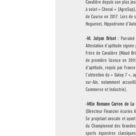
Cavalière depuis son plus je
à volet « Cheval » (AgroSup)
de Course en 2017. Lors de s
Hoguenet, Hippodrome d’Auteu
-M. Julyan Briset
 : Parrainé
Attestation d’aptitude signée 
Frère de Cavalière (Maud Bris
de première licence en 2011 
d’aptitude, requis par Franc
l’obtention du « Galop 7 », a
sur-Ain, notamment accueil
Commerce et Industrie).  
-Mlle Romane Carron de La 
(Directeur Financier écuries 
Se projetant avocate et ayan
du Championnat des Grandes-E
sports équestres classiques