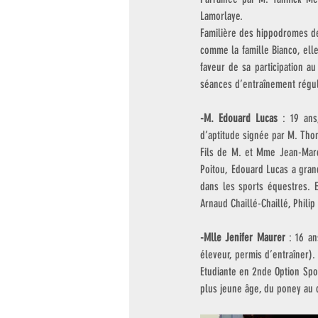
Lamorlaye.
Familière des hippodromes de
comme la famille Bianco, elle 
faveur de sa participation a
séances d’entraînement régul
-M. Edouard Lucas
 : 19 ans
d’aptitude signée par M. Tho
Fils de M. et Mme Jean-Marc
Poitou, Edouard Lucas a gran
dans les sports équestres. E
Arnaud Chaillé-Chaillé, Phili
-Mlle Jenifer Maurer
 : 16 a
éleveur, permis d’entraîner). 
Etudiante en 2nde Option Sport
plus jeune âge, du poney au c