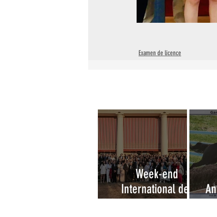
Examen de licence
Week-end
International des
An
Amateurs à