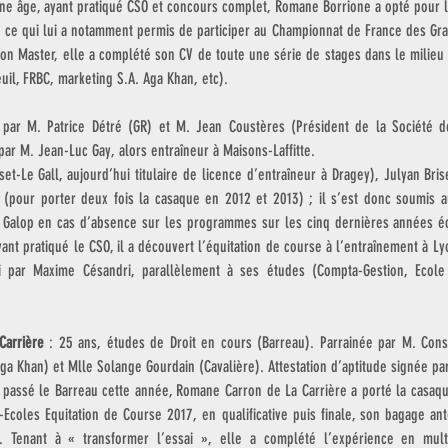
une âge, ayant pratiqué CSO et concours complet, Romane Borrione a opté pour l
, ce qui lui a notamment permis de participer au Championnat de France des Gran
on Master, elle a complété son CV de toute une série de stages dans le milieu 
il, FRBC, marketing S.A. Aga Khan, etc).
 par M. Patrice Détré (GR) et M. Jean Coustères (Président de la Société d
par M. Jean-Luc Gay, alors entraîneur à Maisons-Laffitte.
et-Le Gall, aujourd’hui titulaire de licence d’entraîneur à Dragey), Julyan Brise
(pour porter deux fois la casaque en 2012 et 2013) ; il s’est donc soumis au
e Galop en cas d’absence sur les programmes sur les cinq dernières années é
yant pratiqué le CSO, il a découvert l’équitation de course à l’entraînement à Ly
li par Maxime Césandri, parallèlement à ses études (Compta-Gestion, Ecole
Carrière
 : 25 ans, études de Droit en cours (Barreau). Parrainée par M. Cons
Aga Khan) et Mlle Solange Gourdain (Cavalière). Attestation d’aptitude signée p
t passé le Barreau cette année, Romane Carron de La Carrière a porté la casaqu
coles Equitation de Course 2017, en qualificative puis finale, son bagage antér
. Tenant à « transformer l’essai », elle a complété l’expérience en multi