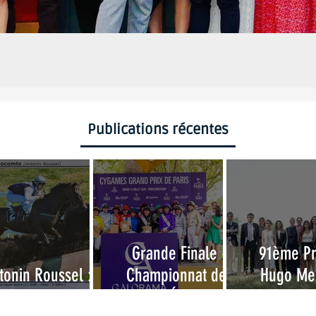
Publications récentes
Grande Finale -
91ème P
tonin Roussel : 10
Championnat des
Hugo Mer
ans d'attente !
Grandes Écoles 2026
Examen d’