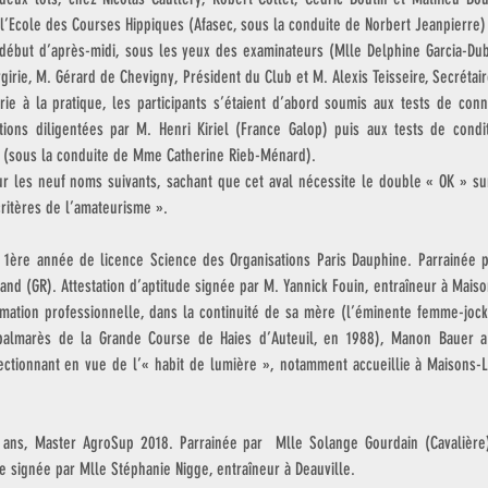
l’Ecole des Courses Hippiques (Afasec, sous la conduite de Norbert Jeanpierre)
 début d’après-midi, sous les yeux des examinateurs (Mlle Delphine Garcia-Dubo
rgirie, M. Gérard de Chevigny, Président du Club et M. Alexis Teisseire, Secrétai
orie à la pratique, les participants s’étaient d’abord soumis aux tests de con
ions diligentées par M. Henri Kiriel (France Galop) puis aux tests de condit
 (sous la conduite de Mme Catherine Rieb-Ménard).
ur les neuf noms suivants, sachant que cet aval nécessite le double « OK » sur 
ritères de l’amateurisme ».  
, 1ère année de licence Science des Organisations Paris Dauphine. Parrainée pa
rand (GR). Attestation d’aptitude signée par M. Yannick Fouin, entraîneur à Maison
mation professionnelle, dans la continuité de sa mère (l’éminente femme-jocke
almarès de la Grande Course de Haies d’Auteuil, en 1988), Manon Bauer a p
ectionnant en vue de l’« habit de lumière », notamment accueillie à Maisons-Laf
  
 ans, Master AgroSup 2018. Parrainée par  Mlle Solange Gourdain (Cavalière)
de signée par Mlle Stéphanie Nigge, entraîneur à Deauville.