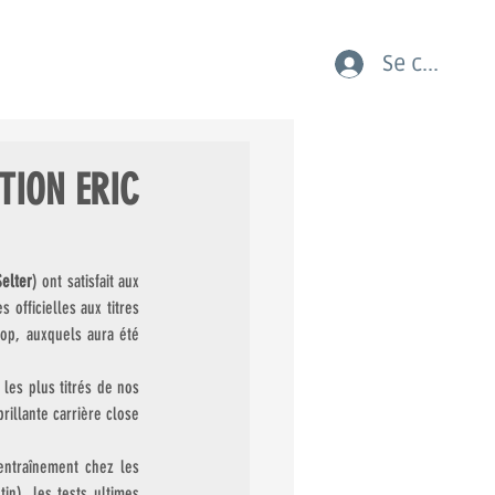
Se connect
AUX COURSES LES JEUNES
TION ERIC
Selter
) ont satisfait aux 
officielles aux titres 
op, auxquels aura été 
es plus titrés de nos 
illante carrière close 
ntraînement chez les 
n), les tests ultimes 