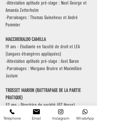
-Attestation aptitude pré-stage : Noel George et 
Amanda Zetterholm
-Parrainages : Thomas Guineheux et André 
Pommier
MACCHIERALDO CAMILLA
19 ans - Etudiante en faculté de droit et LEA 
(langues étrangères appliquées)
-Attestation aptitude pré-stage : Axel Baron
-Parrainages : Morgane Bruère et Maximilien 
Justum
TROSSET MARION (RATTRAPAGE DE LA PARTIE 
PRATIQUE)
32 ans - Directrice de société (GT Horse)
-Attestation aptitude pré-stage : Nicolas Perret
Téléphone
Email
Instagram
WhatsApp
-Parrainages : Margaux Collomb et Christelle 
Martina