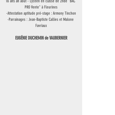
16 ans an août - Lycéen en classe de 2nde "BAC 
PRO Vente" à Fleurines
-Attestation aptitude pré-stage : Armony Tinchon
-Parrainages : Jean-Baptiste Callies et Malone 
Favriaux
EUGÉNIE DUCHEMIN de VAUBERNIER