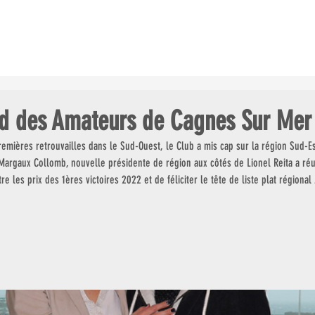
ES COURSES
LE CHAMP. GDES ÉCOLES
LES CLUBS AU GALOP
 des Amateurs de Cagnes Sur Me
mières retrouvailles dans le Sud-Ouest, le Club a mis cap sur la région Sud-Es
argaux Collomb, nouvelle présidente de région aux côtés de Lionel Reita a réu
re les prix des 1ères victoires 2022 et de féliciter le tête de liste plat régional