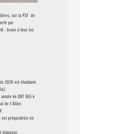
ières, sur la PSF  de 
orté par 
ik : bravo à tous les 
uis 2020 est étudiante 
le).
e année de DUT GEA à 
 de l'Allier. 
9.
 est préparatrice en 
t élagueur.