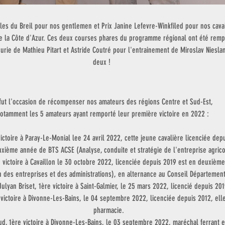
es du Breil pour nos gentlemen et Prix Janine Lefevre-Winkfiled pour nos caval
e la Côte d'Azur. Ces deux courses phares du programme régional ont été remp
urie de Mathieu Pitart et Astride Coutré pour l'entrainement de Miroslav Nieslan
deux ! 
fut l'occasion de récompenser nos amateurs des régions Centre et Sud-Est, 
otamment les 5 amateurs ayant remporté leur première victoire en 2022 :
victoire à Paray-Le-Monial lee 24 avril 2022, cette jeune cavalière licenciée dep
xième année de BTS ACSE (Analyse, conduite et stratégie de l'entreprise agrico
e victoire à Cavaillon le 30 octobre 2022, licenciée depuis 2019 est en deuxièm
 des entreprises et des administrations), en alternance au Conseil Départemental
Julyan Briset, 1ère victoire à Saint-Galmier, le 25 mars 2022, licencié depuis 201
 victoire à Divonne-Les-Bains, le 04 septembre 2022, licenciée depuis 2012, elle
pharmacie.
ud, 1ère victoire à Divonne-Les-Bains, le 03 septembre 2022, maréchal ferrant e