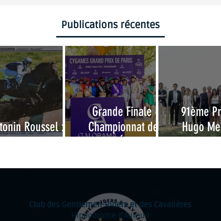
Publications récentes
Grande Finale -
91ème P
tonin Roussel : 10
Championnat des
Hugo Mer
ans d'attente !
Grandes Écoles 2026
Examen d’
de li
Club des Gentlemen-Riders et des Cavalières
Hippodrome d'Auteuil