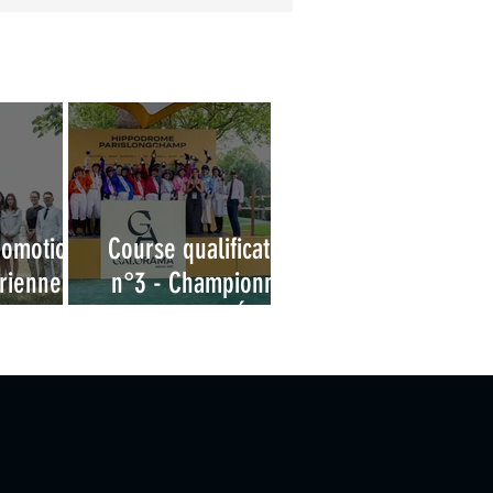
romotion
Course qualificative
ienne -
n°3 - Championnat
obtention
des Grandes Écoles
cence