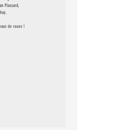
an Plassard, 
hay. 
eaux de roues !