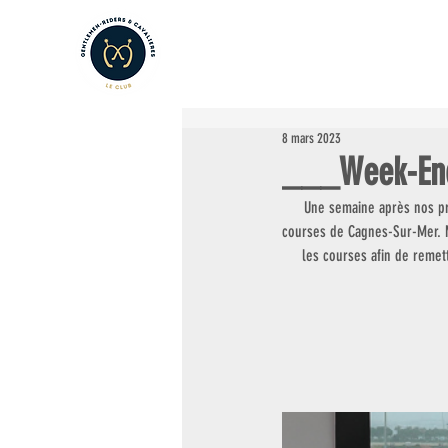
LE CLUB
LES AMATEURS
L
8 mars 2023
___Week-End
Une semaine après nos pre
courses de Cagnes-Sur-Mer. M
les courses afin de remett