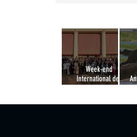
Week-end
International des
An
Amateurs à
Deauville 2026