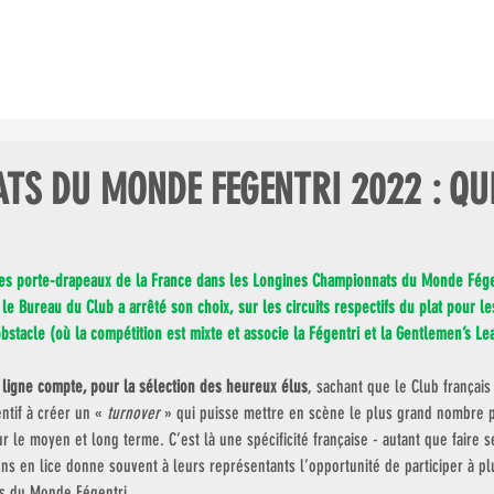
ES COURSES
LE CHAMP. GDES ÉCOLES
LES CLUBS AU GALOP
S DU MONDE FEGENTRI 2022 : QU
 des porte-drapeaux de la France dans les Longines Championnats du Monde Fége
e Bureau du Club a arrêté son choix, sur les circuits respectifs du plat pour les
bstacle (où la compétition est mixte et associe la Fégentri et la Gentlemen’s Le
 ligne compte, pour la sélection des heureux élus
, sachant que le Club français
entif à créer un « 
turnover
 » qui puisse mettre en scène le plus grand nombre p
 le moyen et long terme. C’est là une spécificité française - autant que faire se
ions en lice donne souvent à leurs représentants l’opportunité de participer à pl
s du Monde Fégentri. 