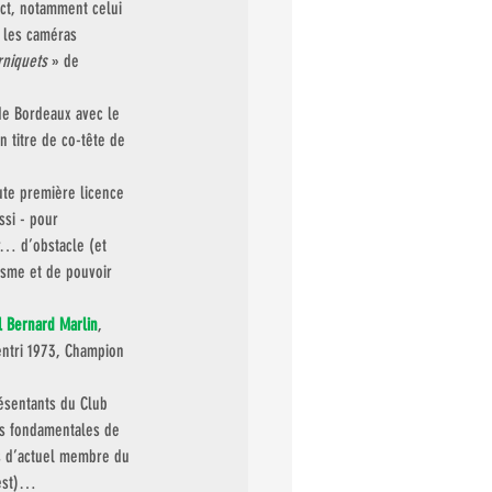
ct, notamment celui 
e les caméras 
rniquets
 » de 
de Bordeaux avec le 
n titre de co-tête de 
ute première licence 
ssi - pour 
r… d’obstacle (et 
lisme et de pouvoir 
l Bernard Marlin
, 
gentri 1973, Champion 
ésentants du Club 
rs fondamentales de 
és d’actuel membre du 
uest)…