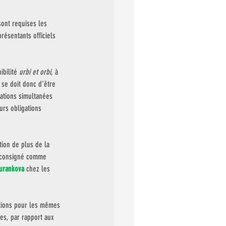
sont requises les 
présentants officiels 
bilité 
urbi et orbi
, à 
 se doit donc d’être 
tations simultanées 
urs obligations 
tion de plus de la 
t consigné comme 
urankova
 chez les 
tions pour les mêmes 
es, par rapport aux 