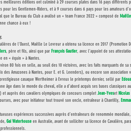
es meilleures éditions ont culminé à 29 courses plates dans 16 pays différents p
ys pour les Gentlemen-Riders, et à 9 courses dans 6 pays pour les amateurs d’o
al que le Bureau du Club a avalisé un « team France 2022 » composé de 
Maëlle
onne chance à eux !
r
. 
lières de l’Ouest, Maëlle Le Levreur a obtenu sa licence en 2017 (Promotion Da
ders
, père et fils, ainsi que par 
François Gautier
, avec l’appoint de ses attestati
ire en « équin » à Nantes. 
viron 80 fois en selle, au seuil des 10 victoires, avec les faits marquants de sa 
Prix des Amazones à Nantes, pour E. et G. Leenders), ou encore son association v
 prestigieuse casaque Wertheimer à Evreux le printemps dernier, sellé par 
Edoua
une âge dans le monde du cheval, elle a d’abord acquis ses bases classiques a
) et auprès des cavaliers olympiques de concours complet 
Jean-Yves
et 
Nicolas
ourses, avec pour initiateur tout trouvé son oncle, entraîneur à Chantilly, 
Emman
ctueuses expériences successives auprès d’entraîneurs de renommée mondiale,
nde, 
Gai Waterhouse
en Australie, avant de solliciter sa licence de Cavalière, par
 professionnels. 