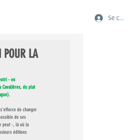
Se connect
AUX COURSES LES JEUNES
I POUR LA
ntri - en 
 Cavalières, du plat 
ague). 
 s’efforce de changer 
ossible de ses 
 peut -, là où la 
usieurs éditions 