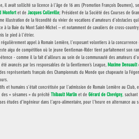
, il avait sollicité sa licence à l’âge de 16 ans (Promotion François Doumen), se
d Monfort
 et de 
Jacques Colleville
; Président de la Société des Courses de Gran
 illustration de la fécondité du vivier de vocations d’amateurs d’obstacles qui 
e à la Baie du Mont Saint-Michel – et notamment de cavaliers de cross-country, 
mis le pied à l’étrier. 
t régulièrement appel à Romain Lemière, l’exposant volontiers à la concurrence 
xte aigu de compétition où le jeune Gentleman-Rider tient parfaitement son rang
étence - comme il la fait d’ailleurs au sein de la communauté des amateurs d’o
été avancés par les responsables de la Gentlemen’s League, 
Maxime Denuault
 
 des représentants français des Championnats du Monde que chapeaute la Fégentr
ours.
ifs et humains s’était concrétisée par l’admission de Romain Lemière au Club, e
e des « sésames » du précité 
Thibault Marlin
 et de 
Gérard de Chevigny
, 
sachant 
e ses études d’ingénieur dans l’agro-alimentaire, pour l’heure en alternance au 