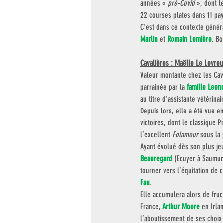
années « 
pré-Covid
 », dont l
22 courses plates dans 11 pa
C’est dans ce contexte génér
Marlin
 et 
Romain Lemière
. B
Cavalières : Maëlle Le Levreu
Valeur montante chez les Cava
parrainée par la 
famille Leen
au titre d’assistante vétérina
Depuis lors, elle a été vue en
victoires, dont le classique 
l’excellent 
Folamour
 sous la
Ayant évolué dès son plus je
Beauregard
 (Ecuyer à Saumur
tourner vers l’équitation de c
Fau
. 
Elle accumulera alors de fru
France, 
Arthur Moore
 en Irla
l’aboutissement de ses choix