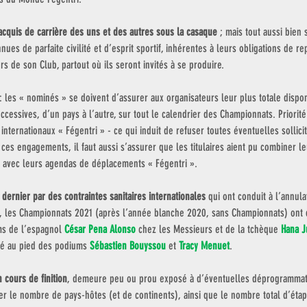
acquis de carrière des uns et des autres sous la casaque
 ; mais tout aussi bien 
nues de parfaite civilité et d’esprit sportif, inhérentes à leurs obligations de re
s de son Club, partout où ils seront invités à se produire. 
: les « nominés » se doivent d’assurer aux organisateurs leur plus totale disponi
uccessives, d’un pays à l’autre, sur tout le calendrier des Championnats. Priorité
ternationaux « Fégentri » - ce qui induit de refuser toutes éventuelles sollici
 ces engagements, il faut aussi s’assurer que les titulaires aient pu combiner le
es avec leurs agendas de déplacements « Fégentri ». 
 dernier par des contraintes sanitaires internationales
 qui ont conduit à l’annula
s, les Championnats 2021 (après l’année blanche 2020, sans Championnats) on
s de l’espagnol 
César Pena Alonso
 chez les Messieurs et de la tchèque 
Hana J
sé au pied des podiums 
Sébastien Bouyssou
 et 
Tracy Menuet
. 
n cours de finition
, demeure peu ou prou exposé à d’éventuelles déprogramma
ter le nombre de pays-hôtes (et de continents), ainsi que le nombre total d’étap