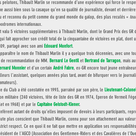
s pelotons, Thibault Marlin se recommande d’une expérience qui force le respe
me aussi bien sous la casaque qu’en sa qualité de journaliste, devant et derrièr
u et reconnu du petit comme du grand monde du galop, des plus reculés « 
tou
podromes internationaux. 
 valu 5 victoires supplémentaires à Thibault Marlin, dont le Grand Prix des GR 
qui fait approcher son crédit total de la cinquantaine de victoires en plat, dont u
009, partagé avec son ami 
Edouard Monfort
. 
pparaître le nom de Thibault Marlin il y a quelque trois décennies, avec une to
es de recommandation de MM. 
Bernard Le Gentil
 et 
Bertrand de Tarragon
, mais au
ernard Monnier
 et d’un certain 
André Fabre
, ex-GR encore tout jeune entraîneu
illeurs l’assistant, quelques années plus tard, avant de bifurquer vers le journa
 amateurs). 
du Club a été constatée en 1993, parrainé par son père, le 
Lieutenant-Colone
tion militaire (240 victoires, tête de liste des GR en 1974, Eperon de Vermeil Fé
t en 1968) et par le
Capitaine Geistodt-Kiener
.
fèrent autant de droits qu’elles imposent de devoirs à leurs participants, repr
doute plus conscient que Thibault Marlin, connu pour son attachement aux valeu
strict respect. Ce en quoi il ne fait que mettre en application ses responsabilit
résident de l’AGCO (Association des Gentlemen-Riders et des Cavalières de l’O