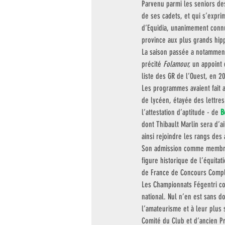
Parvenu parmi les seniors de
de ses cadets, et qui s’expri
d’Equidia, unanimement conn
province aux plus grands hip
La saison passée a notamment
précité 
Folamour,
 un appoint 
liste des GR de l’Ouest, en 2
Les programmes avaient fait a
de lycéen, étayée des lettr
l’attestation d’aptitude - de 
B
dont Thibault Marlin sera d’a
ainsi rejoindre les rangs des
Son admission comme membre 
figure historique de l’équita
de France de Concours Comple
Les Championnats Fégentri con
national. Nul n’en est sans 
l’amateurisme et à leur plus 
Comité du Club et d’ancien P