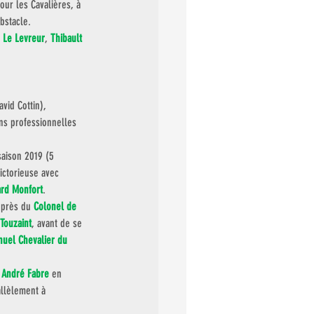
our les Cavalières, à 
bstacle.
 Le Levreur
, 
Thibault 
vid Cottin), 
ons professionnelles 
saison 2019 (5 
ictorieuse avec 
rd Monfort
. 
uprès du 
Colonel de 
 Touzaint
, avant de se 
uel Chevalier du 
 
André Fabre
en 
allèlement à 