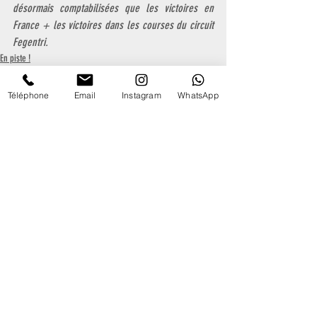
désormais comptabilisées que les victoires en 
France + les victoires dans les courses du circuit 
Fegentri.
En piste !
Publications récentes
Téléphone
Email
Instagram
WhatsApp
Week-end
International des
Antonin Roussel :
Amateurs à
10 ans d'attente !
Deauville 2026
Grande Finale -
91ème Promotion
Championnat des
Hugo Merienne -