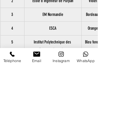
2
Ecole d'Ingénieur de Purpan
Violet
3
EM Normandie
Bordeaux
4
ESCA
Orange
5
Institut Polytechnique des 
Bleu foncé
Sciences Avancées
Téléphone
Email
Instagram
WhatsApp
6
ESCP
Gris
7
Paris 1 Panthéon-Sorbonne
Bleu Clair
8
Ecole de Santé des Armées
Rouge
9
Neoma Business School
Rose
10
Vetagrosup Lyon
Noir