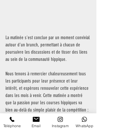
La matinée s'est conclue par un moment convivial 
autour d’un brunch, permettant à chacun de 
poursuivre les discussions et de tisser des liens 
au sein de la communauté hippique. 
Nous tenons à remercier chaleureusement tous 
les participants pour leur présence et leur 
intérêt, et espèrons renouveler cette expérience 
dans les mois à venir. Cette matinée a montré 
que la passion pour les courses hippiques va 
bien au-delà du simple plaisir de la compétition : 
c'est aussi une école de rigueur, de respect des 
règles, et d’engagement envers le sport !
Téléphone
Email
Instagram
WhatsApp