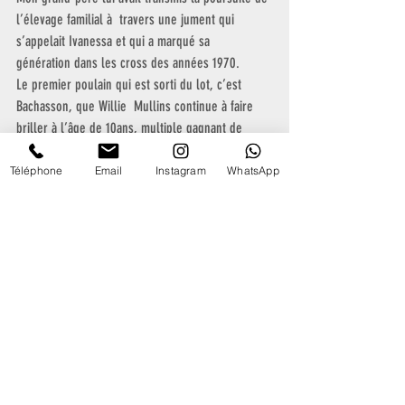
l’élevage familial à  travers une jument qui 
s’appelait Ivanessa et qui a marqué sa  
génération dans les cross des années 1970.
Le premier poulain qui est sorti du lot, c’est 
Bachasson, que Willie  Mullins continue à faire 
briller à l’âge de 10ans, multiple gagnant de  
Groupe en haies et en steeple.
Est arrivée ensuite Veltava, issue de la sœur de 
Téléphone
Email
Instagram
WhatsApp
Bachasson.
Et maintenant, un proche parent de Bachasson, 
Hachasson, vous fait rêver…
Quand Bachasson est parti en Irlande, nous avons 
cherché à reproduire  un croisement similaire. Le 
père de Bachasson est Voix du Nord et, à sa  
mort, Chœur du Nord était le seul mâle de son 
père à faire la monte.  Nous l’avons donc croisé 
avec Veltava, issue de la même souche  