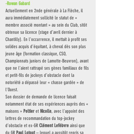
-Rowan Gabard
Actuellement en 2nde générale à La Flèche, il 
aura immédiatement sollicité le statut de « 
membre associé montant » au sein du Club, sitôt 
obtenue sa licence (stage d’avril dernier à 
Chantilly). En l’occurrence, il mettait à profit ses 
solides acquis d’équitant, à cheval dès son plus 
jeune âge (formation classique, CSO, 
Championnats juniors de Lamotte-Beuvron), avant 
que ne l’aient rattrapé ses gènes familiaux de fils 
et petit-fils de jockeys d’obstacle dont la 
notoriété a dépassé leur « chasse gardée » de 
l’Ouest. 
Son dossier de demande de licence faisait 
notamment état de ses expériences auprès des « 
maisons » 
Peltier 
et 
Nicolle
, avec l’appoint des 
lettres de recommandation du top-jockey 
d’obstacle et ex-GR 
Clément Lefèbvre
 ainsi que 
du GR 
Paul Lotout
 – lequel a aussitôt repris sa 