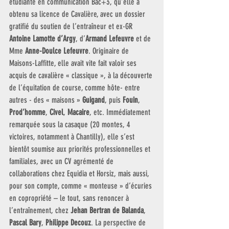
étudiante en communication Bac+3, qu’elle a 
obtenu sa licence de Cavalière, avec un dossier 
gratifié du soutien de l’entraîneur et ex-GR 
Antoine Lamotte d’Argy
, d’
Armand Lefeuvre
 et de 
Mme 
Anne-Doulce Lefeuvre
. Originaire de 
Maisons-Laffitte, elle avait vite fait valoir ses 
acquis de cavalière « classique », à la découverte 
de l’équitation de course, comme hôte- entre 
autres - des « maisons » 
Guigand
, puis 
Fouin
, 
Prod’homme
, 
Civel
, 
Macaire
, etc. Immédiatement 
remarquée sous la casaque (20 montes, 4 
victoires, notamment à Chantilly), elle s’est 
bientôt soumise aux priorités professionnelles et 
familiales, avec un CV agrémenté de 
collaborations chez Equidia et Horsiz, mais aussi, 
pour son compte, comme « monteuse » d’écuries 
en copropriété – le tout, sans renoncer à 
l’entraînement, chez 
Jehan Bertran de Balanda
, 
Pascal Bary
, 
Philippe Decouz
. La perspective de 