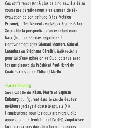
Ces actifs remontant à plus de cinq ans, il a dû se 
soumettre dernièrement à un examen de ré-
évaluation de son aptitude (chez 
Mathieu 
Brasme
), effectivement avalisé par France Galop. 
Se profile la perspective d’un éventuel come-
back (écho de séances régulières à 
l’entraînement chez 
Edouard Monfort
, 
Gabriel 
Leenders
 ou 
Stéphane Cérulis
), indissociable 
pour lui d’une adhésion au Club, obtenue avec 
les parrainages du Président 
Paul-Henri de 
Quatrebarbes
 et de 
Thibault Marlin
. 
-Earine Dubourg 
Sœur cadette de 
Kilian, Pierre
 et 
Baptiste 
Dubourg, 
qui figurent dans le cercle des tout 
meilleurs jockeys d’obstacle actuels (via 
l’amateurisme pour les deux premiers), elle 
apporte la note féminine qui l’a déjà singularisée 
face aux garçons dans le « top » des jeunes 