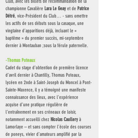
Club, avec les billets de recommandation de la 
championne Cavalière 
Lara Le Geay
 et de 
Patrice 
Détré
, vice-Président du Club… - sans omettre 
les actifs de ses débuts sous la casaque, une 
vingtaine d’apparitions déjà, incluant le « 
baptême » du premier succès, mi-septembre 
dernier à Montauban ;sous la férule paternelle.
-Thomas Poteaux
Cadet du stage d’obtention de première licence 
d’avril dernier à Chantilly, Thomas Poteaux, 
lycéen en 2nde à Saint-Joseph du Moncel à Pont-
Sainte-Maxence, il y a témoigné une manifeste 
connaissance des lieux, avec l’expérience 
acquise d’une pratique régulière de 
l’entraînement en ses créneaux de loisir, 
notamment accueilli chez 
Nicolas Caullery
 à 
Lamorlaye – et sans compter l’école des courses 
de poneys, vivier d’amateurs amplifié par la 