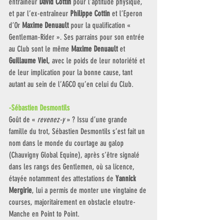
entraîneur 
David Cottin
 pour l’aptitude physique, 
et par l’ex-entraîneur 
Philippe Cottin 
et l’Eperon 
d’Or 
Maxime Denuault
 pour la qualification « 
Gentleman-Rider ». Ses parrains pour son entrée 
au Club sont le même 
Maxime Denuault 
et 
Guillaume Viel
, avec le poids de leur notoriété et 
de leur implication pour la bonne cause, tant 
autant au sein de l’AGCO qu’en celui du Club.
-Sébastien Desmontils 
Goût de « 
revenez-y
 » ? Issu d’une grande 
famille du trot, Sébastien Desmontils s’est fait un 
nom dans le monde du courtage au galop 
(Chauvigny Global Equine), après s’être signalé 
dans les rangs des Gentlemen, où sa licence, 
étayée notamment des attestations de 
Yannick 
Mergirie
, lui a permis de monter une vingtaine de 
courses, majoritairement en obstacle etoutre-
Manche en Point to Point. 