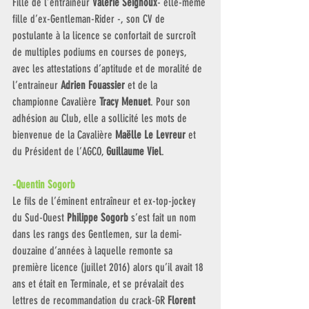
Fille de l’entraîneur 
Valérie Seignoux
- elle-même 
fille d’ex-Gentleman-Rider -, son CV de 
postulante à la licence se confortait de surcroît 
de multiples podiums en courses de poneys, 
avec les attestations d’aptitude et de moralité de 
l’entraineur 
Adrien Fouassier
 et de la 
championne Cavalière 
Tracy Menuet
. Pour son 
adhésion au Club, elle a sollicité les mots de 
bienvenue de la Cavalière 
Maëlle Le Levreur 
et 
du Président de l’AGCO, 
Guillaume Viel
. 
-Quentin Sogorb 
Le fils de l’éminent entraîneur et ex-top-jockey 
du Sud-Ouest
 Philippe Sogorb 
s’est fait un nom 
dans les rangs des Gentlemen, sur la demi-
douzaine d’années à laquelle remonte sa 
première licence (juillet 2016) alors qu’il avait 18 
ans et était en Terminale, et se prévalait des 
lettres de recommandation du crack-GR 
Florent 