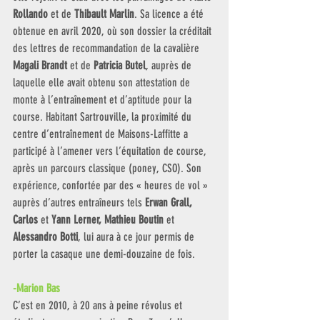
Rollando 
et de 
Thibault Marlin
. Sa licence a été 
obtenue en avril 2020, où son dossier la créditait 
des lettres de recommandation de la cavalière 
Magali Brandt 
et de 
Patricia Butel
, auprès de 
laquelle elle avait obtenu son attestation de 
monte à l’entraînement et d’aptitude pour la 
course. Habitant Sartrouville, la proximité du 
centre d’entraînement de Maisons-Laffitte a 
participé à l’amener vers l’équitation de course, 
après un parcours classique (poney, CSO). Son 
expérience, confortée par des « heures de vol » 
auprès d’autres entraîneurs tels 
Erwan Grall, 
Carlos
 et 
Yann Lerner, Mathieu Boutin 
et 
Alessandro Botti
, lui aura à ce jour permis de 
porter la casaque une demi-douzaine de fois.
-Marion Bas
C’est en 2010, à 20 ans à peine révolus et 