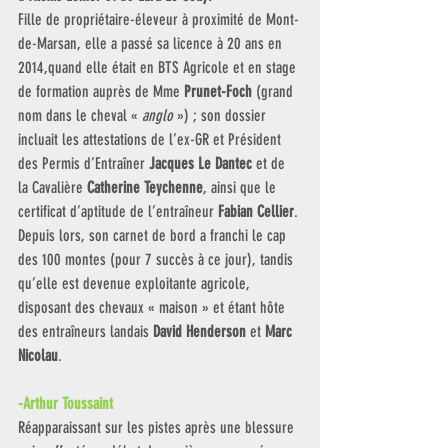
Fille de propriétaire-éleveur à proximité de Mont-
de-Marsan, elle a passé sa licence à 20 ans en 
2014,quand elle était en BTS Agricole et en stage 
de formation auprès de Mme 
Prunet-Foch 
(grand 
nom dans le cheval « 
anglo
 ») ; son dossier 
incluait les attestations de l’ex-GR et Président 
des Permis d’Entraîner 
Jacques Le Dantec
 et de 
la Cavalière 
Catherine Teychenne
, ainsi que le 
certificat d’aptitude de l’entraîneur 
Fabian Cellier
. 
Depuis lors, son carnet de bord a franchi le cap 
des 100 montes (pour 7 succès à ce jour), tandis 
qu’elle est devenue exploitante agricole, 
disposant des chevaux « maison » et étant hôte 
des entraîneurs landais 
David Henderson
 et 
Marc 
Nicolau
. 
-Arthur Toussaint 
Réapparaissant sur les pistes après une blessure 