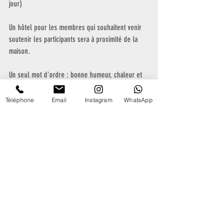
jour)
Un hôtel pour les membres qui souhaitent venir 
soutenir les participants sera à proximité de la 
maison.
Un seul mot d'ordre : bonne humeur, chaleur et 
convivialité!
Téléphone
Email
Instagram
WhatsApp
Publications récentes
Week-end
International des
Antonin Roussel :
Amateurs à
10 ans d'attente !
Deauville 2026