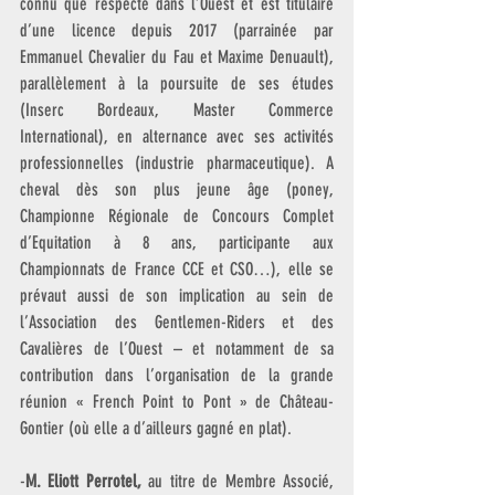
connu que respecté dans l’Ouest et est titulaire 
d’une licence depuis 2017 (parrainée par 
Emmanuel Chevalier du Fau et Maxime Denuault), 
parallèlement à la poursuite de ses études 
(Inserc Bordeaux, Master Commerce 
International), en alternance avec ses activités 
professionnelles (industrie pharmaceutique). A 
cheval dès son plus jeune âge (poney, 
Championne Régionale de Concours Complet 
d’Equitation à 8 ans, participante aux 
Championnats de France CCE et CSO…), elle se 
prévaut aussi de son implication au sein de 
l’Association des Gentlemen-Riders et des 
Cavalières de l’Ouest – et notamment de sa 
contribution dans l’organisation de la grande 
réunion « French Point to Pont » de Château-
Gontier (où elle a d’ailleurs gagné en plat).   
-
M. Eliott Perrotel,
 au titre de Membre Associé, 